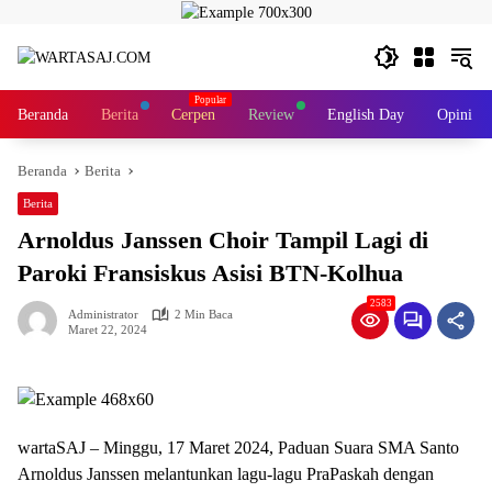
Langsung
ke
konten
Beranda
Berita
Cerpen
Review
English Day
Opini
Beranda
Berita
Berita
Arnoldus Janssen Choir Tampil Lagi di
Paroki Fransiskus Asisi BTN-Kolhua
2583
Administrator
2 Min Baca
Maret 22, 2024
wartaSAJ – Minggu, 17 Maret 2024, Paduan Suara SMA Santo
Arnoldus Janssen melantunkan lagu-lagu PraPaskah dengan