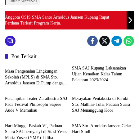
Editor: WartaSAJ
Anggota OSIS SMA Santo Arnoldus Janssen Kupang Rapat
Perdana Terkait Program Kerja.
Pos Terkait
Berita
SMA SAJ Kupang Laksanakan
Masa Pengenalan Lingkungan
Ujian Kenaikan Kelas Tahun
Sekolah (MPLS) di SMA Sto.
Pelajaran 2023/2024
Arnoldus Janssen DiTutup dengan
Berita
Berita
Ekaristi
Penampilan Teater Zarathustra SAJ
Merayakan Pentakosta di Paroki
Pada Festival Philosophi Sapere
Sto. Mathias-Tofa, Paduan Suara
Aude V Memukau
SAJ Menanggung Koor
Berita
Berita
Hari Minggu Paskah VI, Paduan
SMA Sto. Arnoldus Janssen Gelar
Suara SAJ bernyanyi di Stasi Yesus
Hari Studi
Maria Yosep (YMY)-Liliba