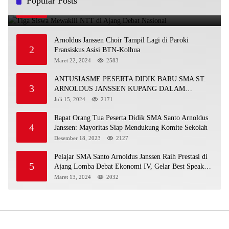
Popular Posts
1
November 25, 2025
4902
Arnoldus Janssen Choir Tampil Lagi di Paroki
2
Fransiskus Asisi BTN-Kolhua
Maret 22, 2024
2583
ANTUSIASME PESERTA DIDIK BARU SMA ST.
3
ARNOLDUS JANSSEN KUPANG DALAM
MENGIKUTI MPLS HARI PERTAMA
Juli 15, 2024
2171
Rapat Orang Tua Peserta Didik SMA Santo Arnoldus
4
Janssen: Mayoritas Siap Mendukung Komite Sekolah
Desember 18, 2023
2127
Pelajar SMA Santo Arnoldus Janssen Raih Prestasi di
5
Ajang Lomba Debat Ekonomi IV, Gelar Best Speaker
Diraih Viantri Azi
Maret 13, 2024
2032