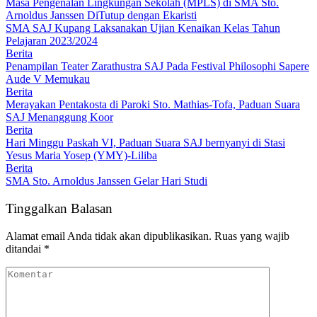
Masa Pengenalan Lingkungan Sekolah (MPLS) di SMA Sto.
Arnoldus Janssen DiTutup dengan Ekaristi
SMA SAJ Kupang Laksanakan Ujian Kenaikan Kelas Tahun
Pelajaran 2023/2024
Berita
Penampilan Teater Zarathustra SAJ Pada Festival Philosophi Sapere
Aude V Memukau
Berita
Merayakan Pentakosta di Paroki Sto. Mathias-Tofa, Paduan Suara
SAJ Menanggung Koor
Berita
Hari Minggu Paskah VI, Paduan Suara SAJ bernyanyi di Stasi
Yesus Maria Yosep (YMY)-Liliba
Berita
SMA Sto. Arnoldus Janssen Gelar Hari Studi
Tinggalkan Balasan
Alamat email Anda tidak akan dipublikasikan.
Ruas yang wajib
ditandai
*