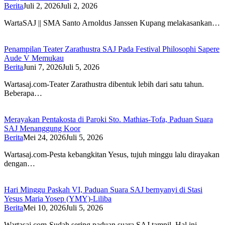
Berita
Juli 2, 2026
Juli 2, 2026
WartaSAJ || SMA Santo Arnoldus Janssen Kupang melakasankan…
Penampilan Teater Zarathustra SAJ Pada Festival Philosophi Sapere
Aude V Memukau
Berita
Juni 7, 2026
Juli 5, 2026
Wartasaj.com-Teater Zarathustra dibentuk lebih dari satu tahun.
Beberapa…
Merayakan Pentakosta di Paroki Sto. Mathias-Tofa, Paduan Suara
SAJ Menanggung Koor
Berita
Mei 24, 2026
Juli 5, 2026
Wartasaj.com-Pesta kebangkitan Yesus, tujuh minggu lalu dirayakan
dengan…
Hari Minggu Paskah VI, Paduan Suara SAJ bernyanyi di Stasi
Yesus Maria Yosep (YMY)-Liliba
Berita
Mei 10, 2026
Juli 5, 2026
Wartasaj.com-Sudah sering paduan suara SAJ tampil. Hal ini…