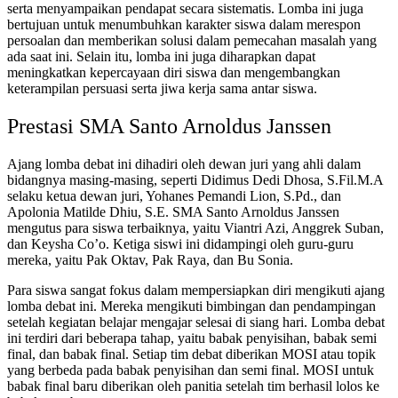
serta menyampaikan pendapat secara sistematis. Lomba ini juga
bertujuan untuk menumbuhkan karakter siswa dalam merespon
persoalan dan memberikan solusi dalam pemecahan masalah yang
ada saat ini. Selain itu, lomba ini juga diharapkan dapat
meningkatkan kepercayaan diri siswa dan mengembangkan
keterampilan persuasi serta jiwa kerja sama antar siswa.
Prestasi SMA Santo Arnoldus Janssen
Ajang lomba debat ini dihadiri oleh dewan juri yang ahli dalam
bidangnya masing-masing, seperti Didimus Dedi Dhosa, S.Fil.M.A
selaku ketua dewan juri, Yohanes Pemandi Lion, S.Pd., dan
Apolonia Matilde Dhiu, S.E. SMA Santo Arnoldus Janssen
mengutus para siswa terbaiknya, yaitu Viantri Azi, Anggrek Suban,
dan Keysha Co’o. Ketiga siswi ini didampingi oleh guru-guru
mereka, yaitu Pak Oktav, Pak Raya, dan Bu Sonia.
Para siswa sangat fokus dalam mempersiapkan diri mengikuti ajang
lomba debat ini. Mereka mengikuti bimbingan dan pendampingan
setelah kegiatan belajar mengajar selesai di siang hari. Lomba debat
ini terdiri dari beberapa tahap, yaitu babak penyisihan, babak semi
final, dan babak final. Setiap tim debat diberikan MOSI atau topik
yang berbeda pada babak penyisihan dan semi final. MOSI untuk
babak final baru diberikan oleh panitia setelah tim berhasil lolos ke