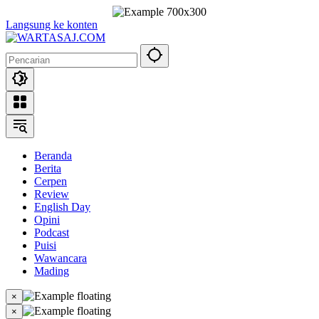
Langsung ke konten
Beranda
Berita
Cerpen
Review
English Day
Opini
Podcast
Puisi
Wawancara
Mading
×
×