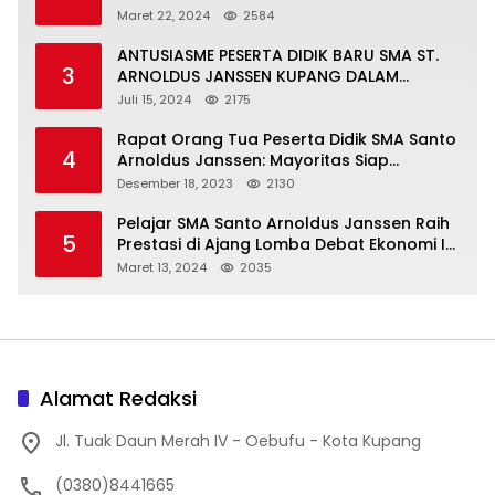
Maret 22, 2024
2584
ANTUSIASME PESERTA DIDIK BARU SMA ST.
3
ARNOLDUS JANSSEN KUPANG DALAM
MENGIKUTI MPLS HARI PERTAMA
Juli 15, 2024
2175
Rapat Orang Tua Peserta Didik SMA Santo
4
Arnoldus Janssen: Mayoritas Siap
Mendukung Komite Sekolah
Desember 18, 2023
2130
Pelajar SMA Santo Arnoldus Janssen Raih
5
Prestasi di Ajang Lomba Debat Ekonomi IV,
Gelar Best Speaker Diraih Viantri Azi
Maret 13, 2024
2035
Alamat Redaksi
Jl. Tuak Daun Merah IV - Oebufu - Kota Kupang
(0380)8441665