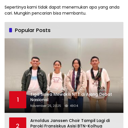
Sepertinya kami tidak dapat menemukan apa yang anda
cari. Mungkin pencarian bisa membantu.
Popular Posts
Tiga Siswa Mewakili NTT di Ajang Debat
1
Nasional
November 25, 2025
4904
Arnoldus Janssen Choir Tampil Lagi di
2
Paroki Fransiskus Asisi BTN-Kolhua