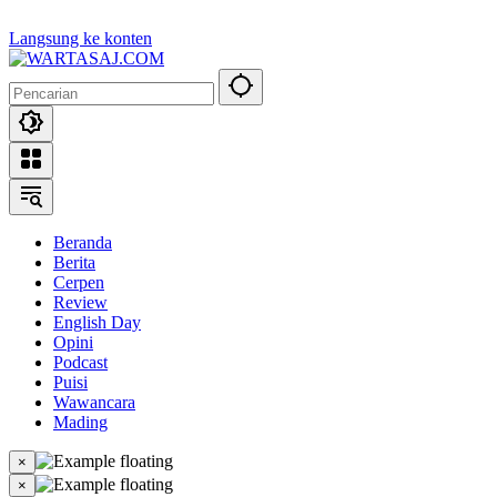
Langsung ke konten
Beranda
Berita
Cerpen
Review
English Day
Opini
Podcast
Puisi
Wawancara
Mading
×
×