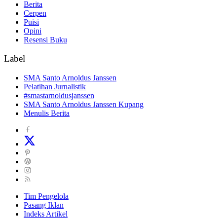
Berita
Cerpen
Puisi
Opini
Resensi Buku
Label
SMA Santo Arnoldus Janssen
Pelatihan Jurnalistik
#smastarnoldusjanssen
SMA Santo Arnoldus Janssen Kupang
Menulis Berita
Tim Pengelola
Pasang Iklan
Indeks Artikel