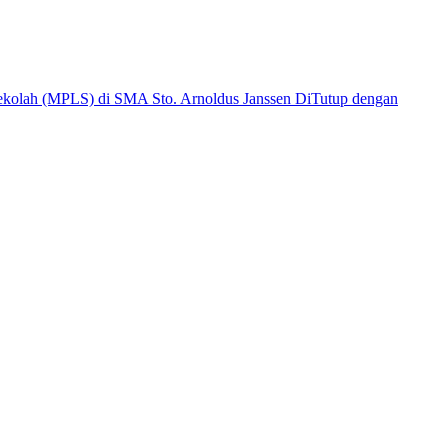
kolah (MPLS) di SMA Sto. Arnoldus Janssen DiTutup dengan