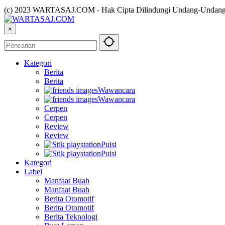
(c) 2023 WARTASAJ.COM - Hak Cipta Dilindungi Undang-Undan
×
Kategori
Berita
Berita
Wawancara
Wawancara
Cerpen
Cerpen
Review
Review
Puisi
Puisi
Kategori
Label
Manfaat Buah
Manfaat Buah
Berita Otomotif
Berita Otomotif
Berita Teknologi