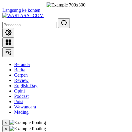
Langsung ke konten
Beranda
Berita
Cerpen
Review
English Day
Opini
Podcast
Puisi
Wawancara
Mading
×
×