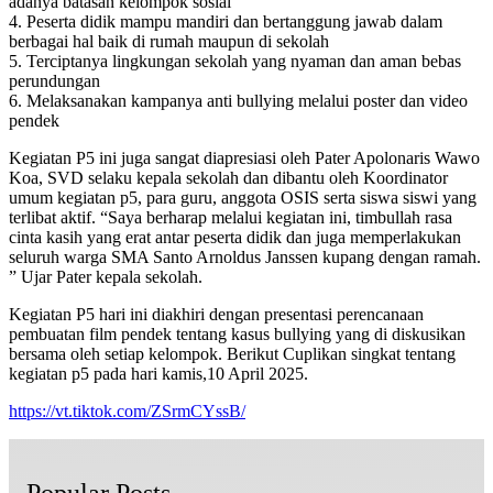
adanya batasan kelompok sosial
4. Peserta didik mampu mandiri dan bertanggung jawab dalam
berbagai hal baik di rumah maupun di sekolah
5. Terciptanya lingkungan sekolah yang nyaman dan aman bebas
perundungan
6. Melaksanakan kampanya anti bullying melalui poster dan video
pendek
Kegiatan P5 ini juga sangat diapresiasi oleh Pater Apolonaris Wawo
Koa, SVD selaku kepala sekolah dan dibantu oleh Koordinator
umum kegiatan p5, para guru, anggota OSIS serta siswa siswi yang
terlibat aktif. “Saya berharap melalui kegiatan ini, timbullah rasa
cinta kasih yang erat antar peserta didik dan juga memperlakukan
seluruh warga SMA Santo Arnoldus Janssen kupang dengan ramah.
” Ujar Pater kepala sekolah.
Kegiatan P5 hari ini diakhiri dengan presentasi perencanaan
pembuatan film pendek tentang kasus bullying yang di diskusikan
bersama oleh setiap kelompok. Berikut Cuplikan singkat tentang
kegiatan p5 pada hari kamis,10 April 2025.
https://vt.tiktok.com/ZSrmCYssB/
Popular Posts