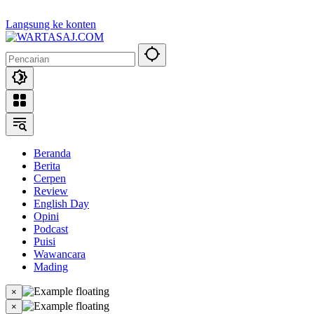
Langsung ke konten
Beranda
Berita
Cerpen
Review
English Day
Opini
Podcast
Puisi
Wawancara
Mading
×
×