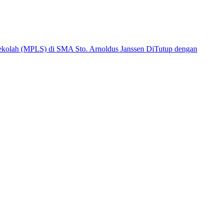
kolah (MPLS) di SMA Sto. Arnoldus Janssen DiTutup dengan