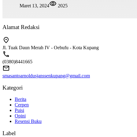
Maret 13, 2024
2025
Alamat Redaksi
Jl. Tuak Daun Merah IV - Oebufu - Kota Kupang
(0380)8441665
smasantoarnoldusjanssenkupang@gmail.com
Kategori
Berita
Cerpen
Puisi
Opini
Resensi Buku
Label