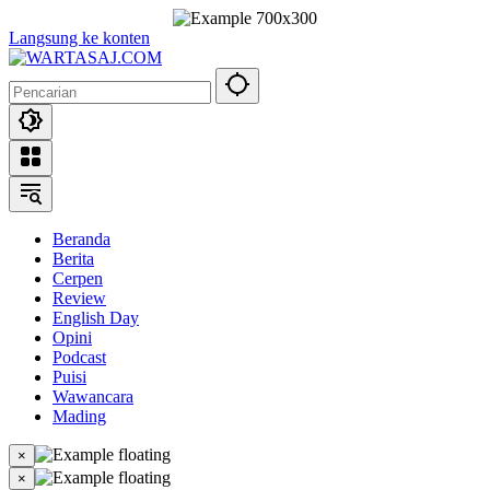
Langsung ke konten
Beranda
Berita
Cerpen
Review
English Day
Opini
Podcast
Puisi
Wawancara
Mading
×
×