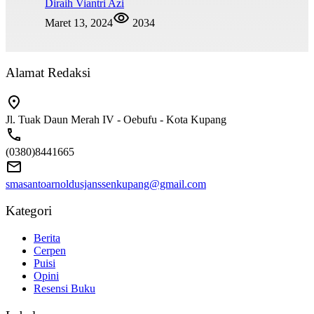
Diraih Viantri Azi
Maret 13, 2024
2034
Alamat Redaksi
Jl. Tuak Daun Merah IV - Oebufu - Kota Kupang
(0380)8441665
smasantoarnoldusjanssenkupang@gmail.com
Kategori
Berita
Cerpen
Puisi
Opini
Resensi Buku