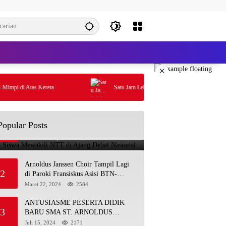
×
i di Atas Kereta
Satu Jam Lebih Dekat Dengan De Britto
Tiga Siswa Mewakili NTT di Ajang
Popular Posts
1
Debat Nasional
November 25, 2025
4902
Arnoldus Janssen Choir Tampil Lagi
2
di Paroki Fransiskus Asisi BTN-
Kolhua
Maret 22, 2024
2584
ANTUSIASME PESERTA DIDIK
3
BARU SMA ST. ARNOLDUS
JANSSEN KUPANG DALAM
Juli 15, 2024
2171