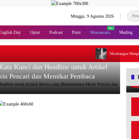
Minggu, 9 Agustus 2026
English Day
Opini
Podcast
Puisi
Wawancara
Mading
Membangun Mimpi-Mimp
 Kata Kunci dan Headline untuk Artikel
sin Pencari dan Memikat Pembaca