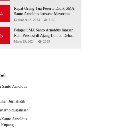
MENGIKUTI MPLS HARI
PERTAMA
Rapat Orang Tua Peserta Didik SMA
4
Santo Arnoldus Janssen: Mayoritas
Siap Mendukung Komite Sekolah
Desember 18, 2023
2130
Pelajar SMA Santo Arnoldus Janssen
5
Raih Prestasi di Ajang Lomba Debat
Ekonomi IV, Gelar Best Speaker
Maret 13, 2024
2035
Diraih Viantri Azi
bel
 Santo Arnoldus
tihan Jurnalistik
starnoldusjanssen
 Santo Arnoldus
n Kupang