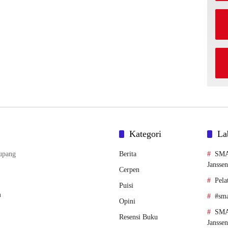
Kategori
La
upang
Berita
SMA
Janssen
Cerpen
Pela
Puisi
m
#sma
Opini
SMA
Resensi Buku
Jansse