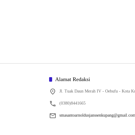
Alamat Redaksi
Jl. Tuak Daun Merah IV - Oebufu - Kota K
(0380)8441665
smasantoarnoldusjanssenkupang@gmail.co