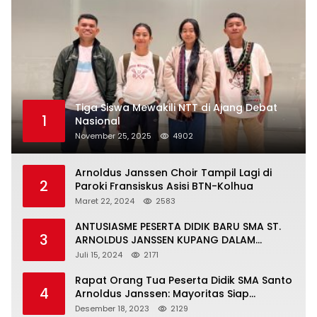
Tiga Siswa Mewakili NTT di Ajang Debat
1
Nasional
November 25, 2025
4902
Arnoldus Janssen Choir Tampil Lagi di
2
Paroki Fransiskus Asisi BTN-Kolhua
Maret 22, 2024
2583
ANTUSIASME PESERTA DIDIK BARU SMA ST.
3
ARNOLDUS JANSSEN KUPANG DALAM
MENGIKUTI MPLS HARI PERTAMA
Juli 15, 2024
2171
Rapat Orang Tua Peserta Didik SMA Santo
4
Arnoldus Janssen: Mayoritas Siap
Mendukung Komite Sekolah
Desember 18, 2023
2129