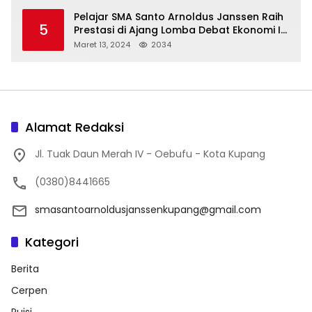
Pelajar SMA Santo Arnoldus Janssen Raih
5
Prestasi di Ajang Lomba Debat Ekonomi IV,
Gelar Best Speaker Diraih Viantri Azi
Maret 13, 2024
2034
Alamat Redaksi
Jl. Tuak Daun Merah IV - Oebufu - Kota Kupang
(0380)8441665
smasantoarnoldusjanssenkupang@gmail.com
Kategori
Berita
Cerpen
Puisi