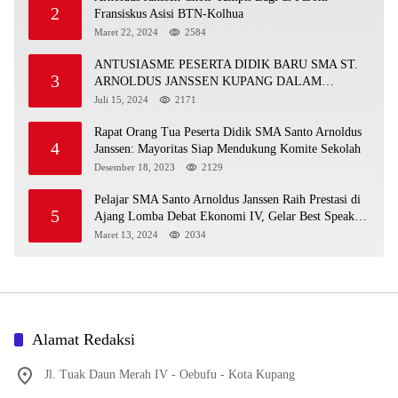
2
Fransiskus Asisi BTN-Kolhua
Maret 22, 2024
2584
ANTUSIASME PESERTA DIDIK BARU SMA ST.
3
ARNOLDUS JANSSEN KUPANG DALAM
MENGIKUTI MPLS HARI PERTAMA
Juli 15, 2024
2171
Rapat Orang Tua Peserta Didik SMA Santo Arnoldus
4
Janssen: Mayoritas Siap Mendukung Komite Sekolah
Desember 18, 2023
2129
Pelajar SMA Santo Arnoldus Janssen Raih Prestasi di
5
Ajang Lomba Debat Ekonomi IV, Gelar Best Speaker
Diraih Viantri Azi
Maret 13, 2024
2034
Alamat Redaksi
Jl. Tuak Daun Merah IV - Oebufu - Kota Kupang