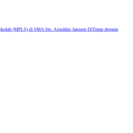
kolah (MPLS) di SMA Sto. Arnoldus Janssen DiTutup dengan