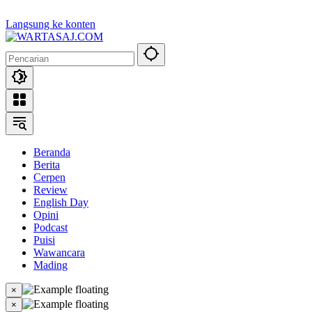
Langsung ke konten
Beranda
Berita
Cerpen
Review
English Day
Opini
Podcast
Puisi
Wawancara
Mading
×
×