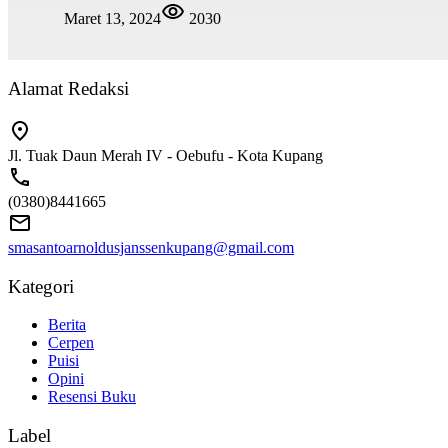
Maret 13, 2024
2030
Alamat Redaksi
Jl. Tuak Daun Merah IV - Oebufu - Kota Kupang
(0380)8441665
smasantoarnoldusjanssenkupang@gmail.com
Kategori
Berita
Cerpen
Puisi
Opini
Resensi Buku
Label