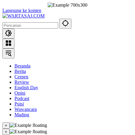
Langsung ke konten
Beranda
Berita
Cerpen
Review
English Day
Opini
Podcast
Puisi
Wawancara
Mading
×
×