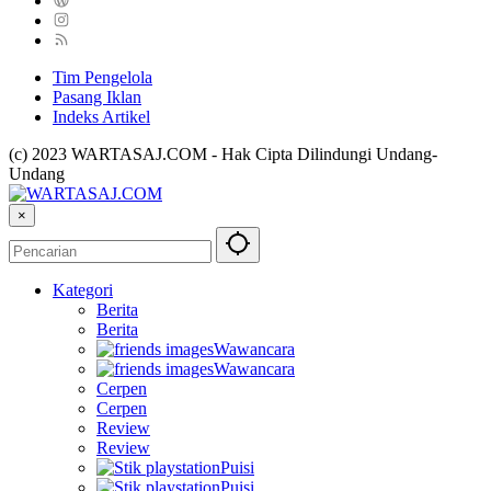
Tim Pengelola
Pasang Iklan
Indeks Artikel
(c) 2023 WARTASAJ.COM - Hak Cipta Dilindungi Undang-
Undang
×
Kategori
Berita
Berita
Wawancara
Wawancara
Cerpen
Cerpen
Review
Review
Puisi
Puisi