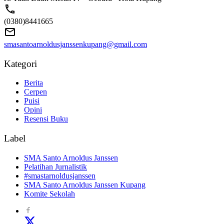
(0380)8441665
smasantoarnoldusjanssenkupang@gmail.com
Kategori
Berita
Cerpen
Puisi
Opini
Resensi Buku
Label
SMA Santo Arnoldus Janssen
Pelatihan Jurnalistik
#smastarnoldusjanssen
SMA Santo Arnoldus Janssen Kupang
Komite Sekolah