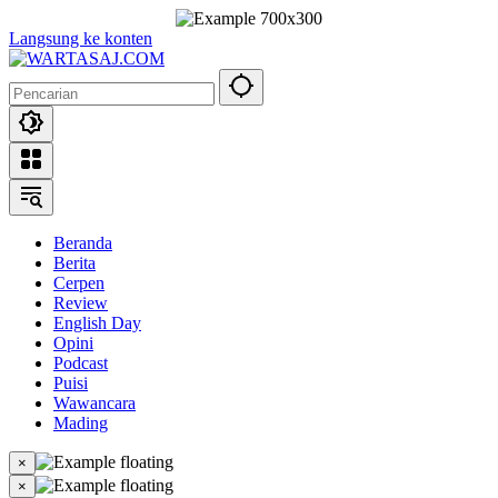
Langsung ke konten
Beranda
Berita
Cerpen
Review
English Day
Opini
Podcast
Puisi
Wawancara
Mading
×
×