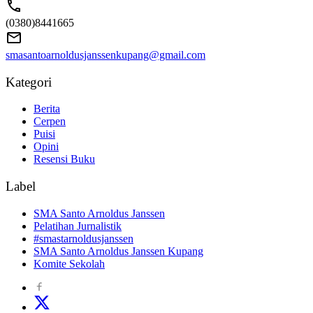
(0380)8441665
smasantoarnoldusjanssenkupang@gmail.com
Kategori
Berita
Cerpen
Puisi
Opini
Resensi Buku
Label
SMA Santo Arnoldus Janssen
Pelatihan Jurnalistik
#smastarnoldusjanssen
SMA Santo Arnoldus Janssen Kupang
Komite Sekolah