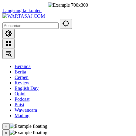
Langsung ke konten
Beranda
Berita
Cerpen
Review
English Day
Opini
Podcast
Puisi
Wawancara
Mading
×
×