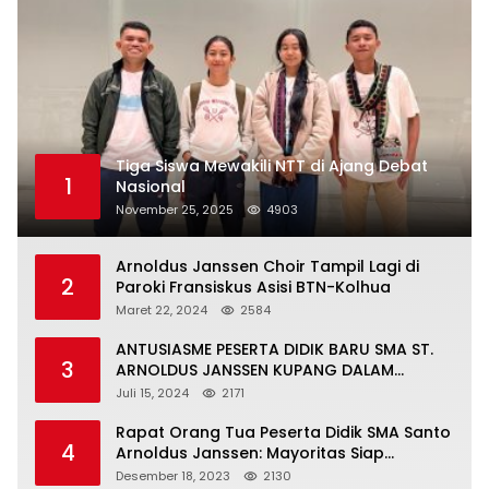
Tiga Siswa Mewakili NTT di Ajang Debat
1
Nasional
November 25, 2025
4903
Arnoldus Janssen Choir Tampil Lagi di
2
Paroki Fransiskus Asisi BTN-Kolhua
Maret 22, 2024
2584
ANTUSIASME PESERTA DIDIK BARU SMA ST.
3
ARNOLDUS JANSSEN KUPANG DALAM
MENGIKUTI MPLS HARI PERTAMA
Juli 15, 2024
2171
Rapat Orang Tua Peserta Didik SMA Santo
4
Arnoldus Janssen: Mayoritas Siap
Mendukung Komite Sekolah
Desember 18, 2023
2130