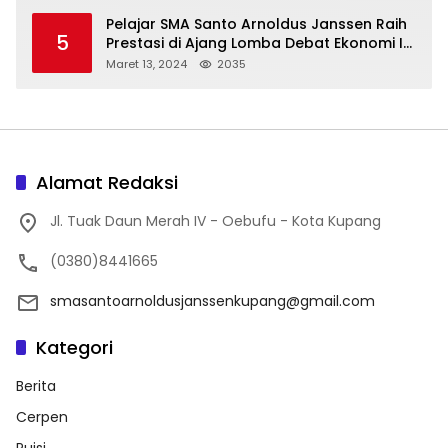
Pelajar SMA Santo Arnoldus Janssen Raih
5
Prestasi di Ajang Lomba Debat Ekonomi IV,
Gelar Best Speaker Diraih Viantri Azi
Maret 13, 2024
2035
Alamat Redaksi
Jl. Tuak Daun Merah IV - Oebufu - Kota Kupang
(0380)8441665
smasantoarnoldusjanssenkupang@gmail.com
Kategori
Berita
Cerpen
Puisi