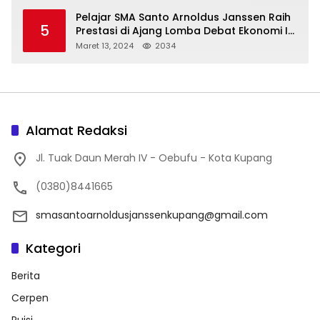
Pelajar SMA Santo Arnoldus Janssen Raih
5
Prestasi di Ajang Lomba Debat Ekonomi IV,
Gelar Best Speaker Diraih Viantri Azi
Maret 13, 2024
2034
Alamat Redaksi
Jl. Tuak Daun Merah IV - Oebufu - Kota Kupang
(0380)8441665
smasantoarnoldusjanssenkupang@gmail.com
Kategori
Berita
Cerpen
Puisi