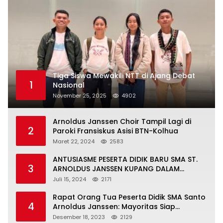
Tiga Siswa Mewakili NTT di Ajang Debat
1
Nasional
November 25, 2025
4902
Arnoldus Janssen Choir Tampil Lagi di
2
Paroki Fransiskus Asisi BTN-Kolhua
Maret 22, 2024
2583
ANTUSIASME PESERTA DIDIK BARU SMA ST.
3
ARNOLDUS JANSSEN KUPANG DALAM
MENGIKUTI MPLS HARI PERTAMA
Juli 15, 2024
2171
Rapat Orang Tua Peserta Didik SMA Santo
4
Arnoldus Janssen: Mayoritas Siap
Mendukung Komite Sekolah
Desember 18, 2023
2129