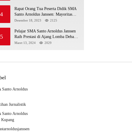
MENGIKUTI MPLS HARI
PERTAMA
Rapat Orang Tua Peserta Didik SMA
4
Santo Arnoldus Janssen: Mayoritas
Siap Mendukung Komite Sekolah
Desember 18, 2023
2125
Pelajar SMA Santo Arnoldus Janssen
5
Raih Prestasi di Ajang Lomba Debat
Ekonomi IV, Gelar Best Speaker
Maret 13, 2024
2029
Diraih Viantri Azi
bel
 Santo Arnoldus
tihan Jurnalistik
 Santo Arnoldus
n Kupang
starnoldusjanssen