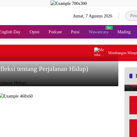
Jumat, 7 Agustus 2026
English Day
Opini
Podcast
Puisi
Wawancara
Mading
Membangun Mimpi-Mimp
fleksi tentang Perjalanan Hidup)