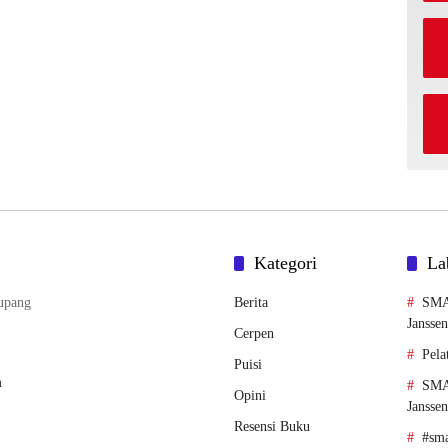
Kategori
La
upang
Berita
SMA
Janssen
Cerpen
Pela
Puisi
m
SMA
Opini
Jansse
Resensi Buku
#sma