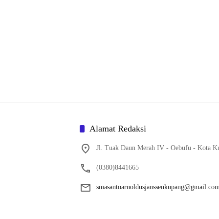
Alamat Redaksi
Jl. Tuak Daun Merah IV - Oebufu - Kota K
(0380)8441665
smasantoarnoldusjanssenkupang@gmail.co