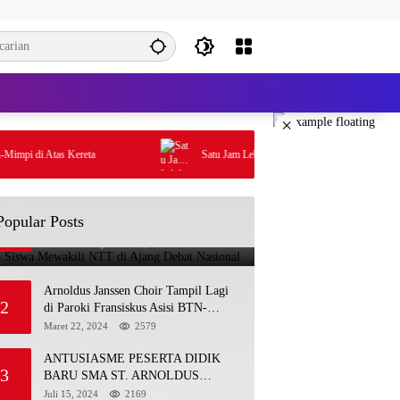
×
i di Atas Kereta
Satu Jam Lebih Dekat Dengan De Britto
Tiga Siswa Mewakili NTT di Ajang
Popular Posts
1
Debat Nasional
November 25, 2025
4900
Arnoldus Janssen Choir Tampil Lagi
2
di Paroki Fransiskus Asisi BTN-
Kolhua
Maret 22, 2024
2579
ANTUSIASME PESERTA DIDIK
3
BARU SMA ST. ARNOLDUS
JANSSEN KUPANG DALAM
Juli 15, 2024
2169