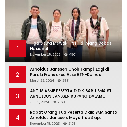
Tiga Siswa Mewakili NTT di Ajang Debat
1
Nasional
November 25, 2025
4901
Arnoldus Janssen Choir Tampil Lagi di
2
Paroki Fransiskus Asisi BTN-Kolhua
Maret 22, 2024
2581
ANTUSIASME PESERTA DIDIK BARU SMA ST.
3
ARNOLDUS JANSSEN KUPANG DALAM
MENGIKUTI MPLS HARI PERTAMA
Juli 15, 2024
2169
Rapat Orang Tua Peserta Didik SMA Santo
4
Arnoldus Janssen: Mayoritas Siap
Mendukung Komite Sekolah
Desember 18, 2023
2125