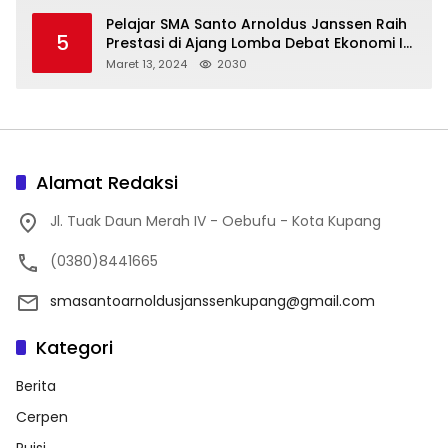
Pelajar SMA Santo Arnoldus Janssen Raih
5
Prestasi di Ajang Lomba Debat Ekonomi IV,
Gelar Best Speaker Diraih Viantri Azi
Maret 13, 2024
2030
Alamat Redaksi
Jl. Tuak Daun Merah IV - Oebufu - Kota Kupang
(0380)8441665
smasantoarnoldusjanssenkupang@gmail.com
Kategori
Berita
Cerpen
Puisi