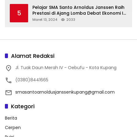
Pelajar SMA Santo Arnoldus Janssen Raih
5
Prestasi di Ajang Lomba Debat Ekonomi IV,
Gelar Best Speaker Diraih Viantri Azi
Maret 13, 2024
2033
Alamat Redaksi
Jl. Tuak Daun Merah IV - Oebufu - Kota Kupang
(0380)8441665
smasantoarnoldusjanssenkupang@gmail.com
Kategori
Berita
Cerpen
Puisi