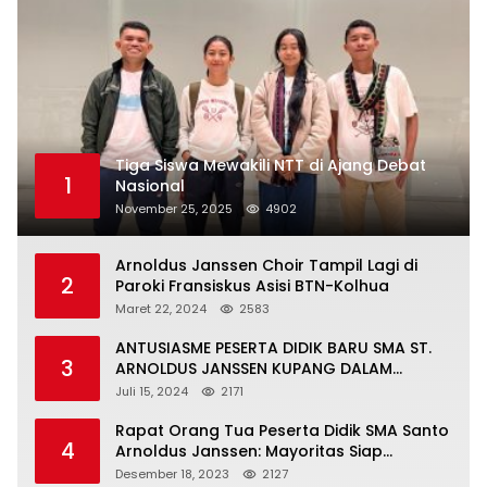
Tiga Siswa Mewakili NTT di Ajang Debat
1
Nasional
November 25, 2025
4902
Arnoldus Janssen Choir Tampil Lagi di
2
Paroki Fransiskus Asisi BTN-Kolhua
Maret 22, 2024
2583
ANTUSIASME PESERTA DIDIK BARU SMA ST.
3
ARNOLDUS JANSSEN KUPANG DALAM
MENGIKUTI MPLS HARI PERTAMA
Juli 15, 2024
2171
Rapat Orang Tua Peserta Didik SMA Santo
4
Arnoldus Janssen: Mayoritas Siap
Mendukung Komite Sekolah
Desember 18, 2023
2127