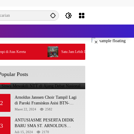
×
tas Kereta
Satu Jam Lebih Dekat Dengan De Britto
Tiga Siswa Mewakili NTT di Ajang
Popular Posts
1
Debat Nasional
November 25, 2025
4902
Arnoldus Janssen Choir Tampil Lagi
2
di Paroki Fransiskus Asisi BTN-
Kolhua
Maret 22, 2024
2582
ANTUSIASME PESERTA DIDIK
3
BARU SMA ST. ARNOLDUS
JANSSEN KUPANG DALAM
Juli 15, 2024
2170