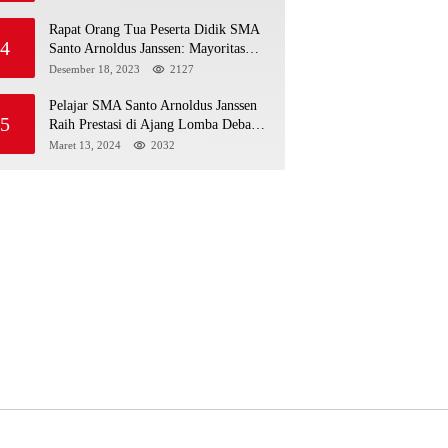
MENGIKUTI MPLS HARI
PERTAMA
Rapat Orang Tua Peserta Didik SMA
4
Santo Arnoldus Janssen: Mayoritas
Siap Mendukung Komite Sekolah
Desember 18, 2023
2127
Pelajar SMA Santo Arnoldus Janssen
5
Raih Prestasi di Ajang Lomba Debat
Ekonomi IV, Gelar Best Speaker
Maret 13, 2024
2032
Diraih Viantri Azi