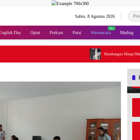
Sabtu, 8 Agustus 2026
English Day
Opini
Podcast
Puisi
Wawancara
Mading
Membangun Mimpi-Mimpi di A