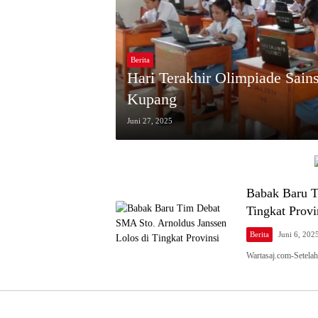
Berita
Hari Terakhir Olimpiade Sain
Kupang
Juni 27, 2025
Babak Baru T
Tingkat Provi
Berita
Juni 6, 202
Wartasaj.com-Setela