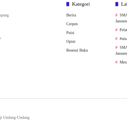
Kategori
La
upang
Berita
SMA
Janssen
Cerpen
Pela
Puisi
m
#sma
Opini
SMA
Resensi Buku
Jansse
Menu
gi Undang-Undang