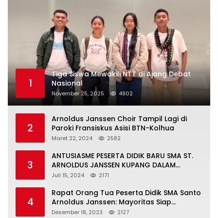
Tiga Siswa Mewakili NTT di Ajang Debat
1
Nasional
November 25, 2025
4902
Arnoldus Janssen Choir Tampil Lagi di
2
Paroki Fransiskus Asisi BTN-Kolhua
Maret 22, 2024
2582
ANTUSIASME PESERTA DIDIK BARU SMA ST.
3
ARNOLDUS JANSSEN KUPANG DALAM
MENGIKUTI MPLS HARI PERTAMA
Juli 15, 2024
2171
Rapat Orang Tua Peserta Didik SMA Santo
4
Arnoldus Janssen: Mayoritas Siap
Mendukung Komite Sekolah
Desember 18, 2023
2127