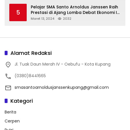
Pelajar SMA Santo Arnoldus Janssen Raih
5
Prestasi di Ajang Lomba Debat Ekonomi IV,
Gelar Best Speaker Diraih Viantri Azi
Maret 13, 2024
2032
Alamat Redaksi
Jl. Tuak Daun Merah IV - Oebufu - Kota Kupang
(0380)8441665
smasantoarnoldusjanssenkupang@gmail.com
Kategori
Berita
Cerpen
Puisi