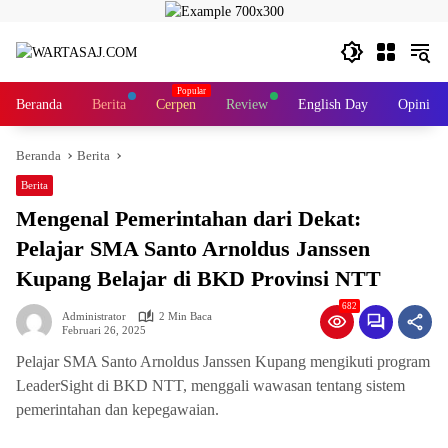
Langsung
ke
konten
Beranda
Berita
Cerpen
Review
English Day
Opini
Beranda
Berita
Berita
Mengenal Pemerintahan dari Dekat:
Pelajar SMA Santo Arnoldus Janssen
Kupang Belajar di BKD Provinsi NTT
682
Administrator
2 Min Baca
Februari 26, 2025
Pelajar SMA Santo Arnoldus Janssen Kupang mengikuti program
LeaderSight di BKD NTT, menggali wawasan tentang sistem
pemerintahan dan kepegawaian.