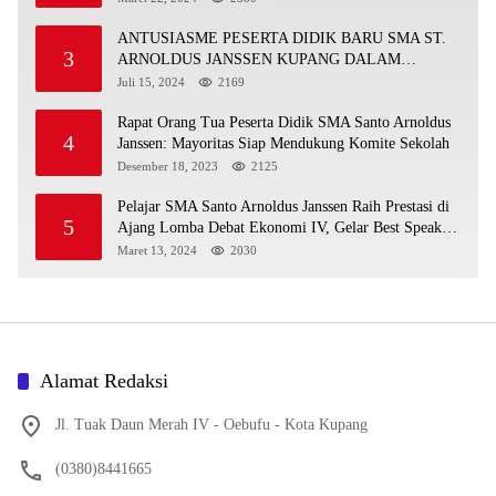
ANTUSIASME PESERTA DIDIK BARU SMA ST.
3
ARNOLDUS JANSSEN KUPANG DALAM
MENGIKUTI MPLS HARI PERTAMA
Juli 15, 2024
2169
Rapat Orang Tua Peserta Didik SMA Santo Arnoldus
4
Janssen: Mayoritas Siap Mendukung Komite Sekolah
Desember 18, 2023
2125
Pelajar SMA Santo Arnoldus Janssen Raih Prestasi di
5
Ajang Lomba Debat Ekonomi IV, Gelar Best Speaker
Diraih Viantri Azi
Maret 13, 2024
2030
Alamat Redaksi
Jl. Tuak Daun Merah IV - Oebufu - Kota Kupang
(0380)8441665