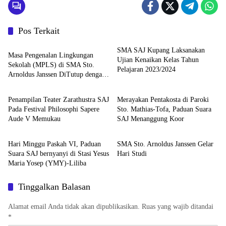
Pos Terkait
Berita
SMA SAJ Kupang Laksanakan
Masa Pengenalan Lingkungan
Ujian Kenaikan Kelas Tahun
Sekolah (MPLS) di SMA Sto.
Pelajaran 2023/2024
Arnoldus Janssen DiTutup dengan
Berita
Berita
Ekaristi
Penampilan Teater Zarathustra SAJ
Merayakan Pentakosta di Paroki
Pada Festival Philosophi Sapere
Sto. Mathias-Tofa, Paduan Suara
Aude V Memukau
SAJ Menanggung Koor
Berita
Berita
Hari Minggu Paskah VI, Paduan
SMA Sto. Arnoldus Janssen Gelar
Suara SAJ bernyanyi di Stasi Yesus
Hari Studi
Maria Yosep (YMY)-Liliba
Tinggalkan Balasan
Alamat email Anda tidak akan dipublikasikan.
Ruas yang wajib ditandai
*