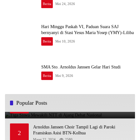
Berita
Mei 24, 2026
Hari Minggu Paskah VI, Paduan Suara SAJ
bernyanyi di Stasi Yesus Maria Yosep (YMY)-Liliba
Berita
Mei 10, 2026
SMA Sto. Arnoldus Janssen Gelar Hari Studi
Berita
Mei 9, 2026
Tiga Siswa Mewakili NTT di Ajang Debat Nasional
Popular Posts
1
November 25, 2025
4900
Arnoldus Janssen Choir Tampil Lagi di Paroki
2
Fransiskus Asisi BTN-Kolhua
Maret 22, 2024
2580