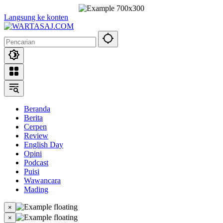
Langsung ke konten
Beranda
Berita
Cerpen
Review
English Day
Opini
Podcast
Puisi
Wawancara
Mading
×
×