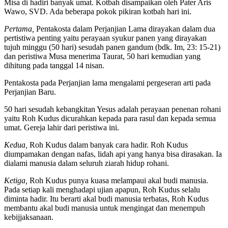
Misa di hadiri banyak umat. Kotbah disampaikan oleh Pater Aris
Wawo, SVD. Ada beberapa pokok pikiran kotbah hari ini.
Pertama,
Pentakosta dalam Perjanjian Lama dirayakan dalam dua
pertistiwa penting yaitu perayaan syukur panen yang dirayakan
tujuh minggu (50 hari) sesudah panen gandum (bdk. Im, 23: 15-21)
dan peristiwa Musa menerima Taurat, 50 hari kemudian yang
dihitung pada tanggal 14 nisan.
Pentakosta pada Perjanjian lama mengalami pergeseran arti pada
Perjanjian Baru.
50 hari sesudah kebangkitan Yesus adalah perayaan penenan rohani
yaitu Roh Kudus dicurahkan kepada para rasul dan kepada semua
umat. Gereja lahir dari peristiwa ini.
Kedua,
Roh Kudus dalam banyak cara hadir. Roh Kudus
diumpamakan dengan nafas, lidah api yang hanya bisa dirasakan. Ia
dialami manusia dalam seluruh ziarah hidup rohani.
Ketiga,
Roh Kudus punya kuasa melampaui akal budi manusia.
Pada setiap kali menghadapi ujian apapun, Roh Kudus selalu
diminta hadir. Itu berarti akal budi manusia terbatas, Roh Kudus
membantu akal budi manusia untuk mengingat dan menempuh
kebijjaksanaan.