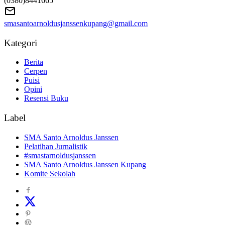
(0380)8441665
smasantoarnoldusjanssenkupang@gmail.com
Kategori
Berita
Cerpen
Puisi
Opini
Resensi Buku
Label
SMA Santo Arnoldus Janssen
Pelatihan Jurnalistik
#smastarnoldusjanssen
SMA Santo Arnoldus Janssen Kupang
Komite Sekolah