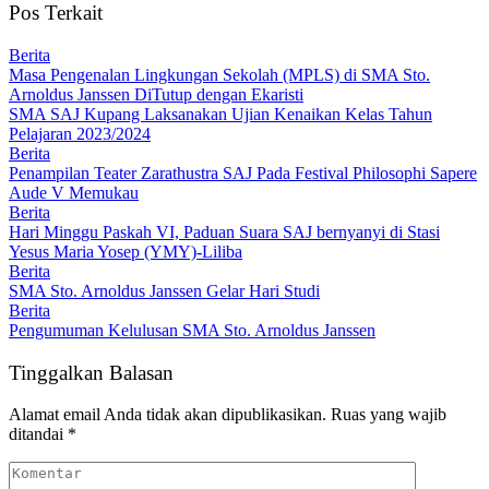
Pos Terkait
Berita
Masa Pengenalan Lingkungan Sekolah (MPLS) di SMA Sto.
Arnoldus Janssen DiTutup dengan Ekaristi
SMA SAJ Kupang Laksanakan Ujian Kenaikan Kelas Tahun
Pelajaran 2023/2024
Berita
Penampilan Teater Zarathustra SAJ Pada Festival Philosophi Sapere
Aude V Memukau
Berita
Hari Minggu Paskah VI, Paduan Suara SAJ bernyanyi di Stasi
Yesus Maria Yosep (YMY)-Liliba
Berita
SMA Sto. Arnoldus Janssen Gelar Hari Studi
Berita
Pengumuman Kelulusan SMA Sto. Arnoldus Janssen
Tinggalkan Balasan
Alamat email Anda tidak akan dipublikasikan.
Ruas yang wajib
ditandai
*