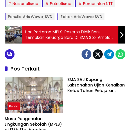
Nasionalisme
Patriotisme
Pemerintah NTT
Penulis: Aris Wawo, SVD
Editor: Aris Wawo,SVD
Hari Pertama MPLS: Peserta Didik Baru
Temukan Keluarga Baru Di SMA Sto. Arnoldus
Janssen Kupang
Pos Terkait
SMA SAJ Kupang
Laksanakan Ujian Kenaikan
Kelas Tahun Pelajaran
2023/2024
Berita
Masa Pengenalan
Lingkungan Sekolah (MPLS)
di SMA Sto. Arnoldus