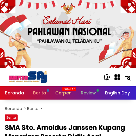
Langsung
ke
konten
Beranda
Berita
Cerpen
Review
English Day
Beranda
Berita
Berita
SMA Sto. Arnoldus Janssen Kupang