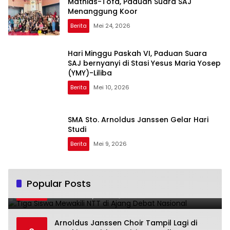
Mathias-Tofa, Paduan Suara SAJ
Menanggung Koor
Berita
Mei 24, 2026
Hari Minggu Paskah VI, Paduan Suara
SAJ bernyanyi di Stasi Yesus Maria Yosep
(YMY)-Liliba
Berita
Mei 10, 2026
SMA Sto. Arnoldus Janssen Gelar Hari
Studi
Berita
Mei 9, 2026
Tiga Siswa Mewakili NTT di Ajang Debat
Popular Posts
1
Nasional
November 25, 2025
4900
Arnoldus Janssen Choir Tampil Lagi di