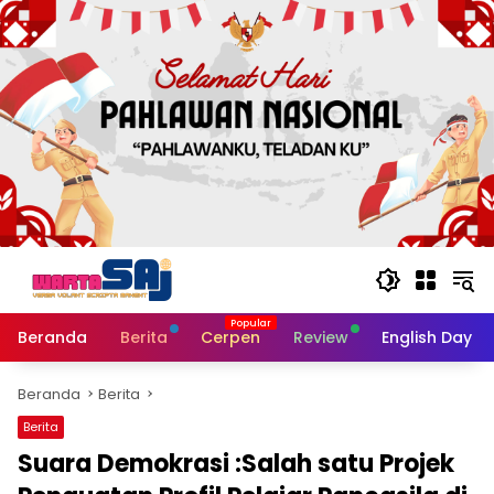
Langsung
ke
konten
Beranda
Berita
Cerpen
Review
English Day
Beranda
Berita
Berita
Suara Demokrasi :Salah satu Projek