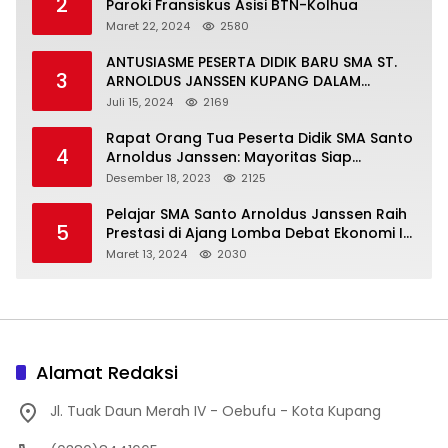
2
Paroki Fransiskus Asisi BTN-Kolhua
Maret 22, 2024
2580
ANTUSIASME PESERTA DIDIK BARU SMA ST.
3
ARNOLDUS JANSSEN KUPANG DALAM
MENGIKUTI MPLS HARI PERTAMA
Juli 15, 2024
2169
Rapat Orang Tua Peserta Didik SMA Santo
4
Arnoldus Janssen: Mayoritas Siap
Mendukung Komite Sekolah
Desember 18, 2023
2125
Pelajar SMA Santo Arnoldus Janssen Raih
5
Prestasi di Ajang Lomba Debat Ekonomi IV,
Gelar Best Speaker Diraih Viantri Azi
Maret 13, 2024
2030
Alamat Redaksi
Jl. Tuak Daun Merah IV - Oebufu - Kota Kupang