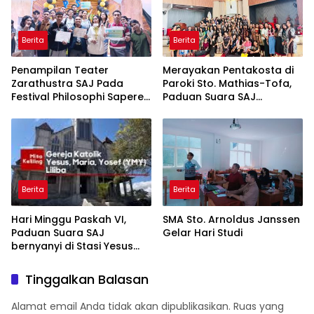
Berita
Berita
Penampilan Teater
Merayakan Pentakosta di
Zarathustra SAJ Pada
Paroki Sto. Mathias-Tofa,
Festival Philosophi Sapere
Paduan Suara SAJ
Aude V Memukau
Menanggung Koor
Berita
Berita
Hari Minggu Paskah VI,
SMA Sto. Arnoldus Janssen
Paduan Suara SAJ
Gelar Hari Studi
bernyanyi di Stasi Yesus
Maria Yosep (YMY)-Liliba
Tinggalkan Balasan
Alamat email Anda tidak akan dipublikasikan.
Ruas yang