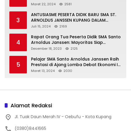
Maret 22, 2024
2581
ANTUSIASME PESERTA DIDIK BARU SMA ST.
3
ARNOLDUS JANSSEN KUPANG DALAM
MENGIKUTI MPLS HARI PERTAMA
Juli 15, 2024
2169
Rapat Orang Tua Peserta Didik SMA Santo
4
Arnoldus Janssen: Mayoritas Siap
Mendukung Komite Sekolah
Desember 18, 2023
2125
Pelajar SMA Santo Arnoldus Janssen Raih
5
Prestasi di Ajang Lomba Debat Ekonomi IV,
Gelar Best Speaker Diraih Viantri Azi
Maret 13, 2024
2030
Alamat Redaksi
Jl. Tuak Daun Merah IV - Oebufu - Kota Kupang
(0380)8441665