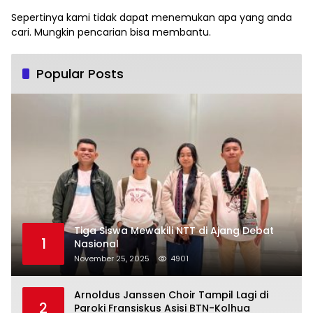
Sepertinya kami tidak dapat menemukan apa yang anda
cari. Mungkin pencarian bisa membantu.
Popular Posts
Tiga Siswa Mewakili NTT di Ajang Debat
1
Nasional
November 25, 2025
4901
Arnoldus Janssen Choir Tampil Lagi di
2
Paroki Fransiskus Asisi BTN-Kolhua