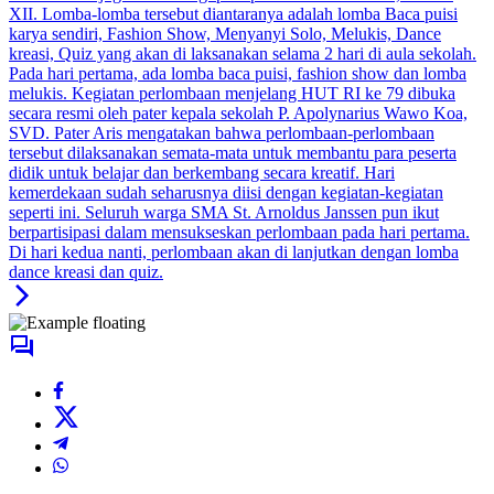
XII. Lomba-lomba tersebut diantaranya adalah lomba Baca puisi
karya sendiri, Fashion Show, Menyanyi Solo, Melukis, Dance
kreasi, Quiz yang akan di laksanakan selama 2 hari di aula sekolah.
Pada hari pertama, ada lomba baca puisi, fashion show dan lomba
melukis. Kegiatan perlombaan menjelang HUT RI ke 79 dibuka
secara resmi oleh pater kepala sekolah P. Apolynarius Wawo Koa,
SVD. Pater Aris mengatakan bahwa perlombaan-perlombaan
tersebut dilaksanakan semata-mata untuk membantu para peserta
didik untuk belajar dan berkembang secara kreatif. Hari
kemerdekaan sudah seharusnya diisi dengan kegiatan-kegiatan
seperti ini. Seluruh warga SMA St. Arnoldus Janssen pun ikut
berpartisipasi dalam mensukseskan perlombaan pada hari pertama.
Di hari kedua nanti, perlombaan akan di lanjutkan dengan lomba
dance kreasi dan quiz.