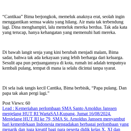
“Cantikaa” Bima berjongkok, memeluk anaknya erat, seolah ingin
menggantikan semua waktu yang hilang. Air mata tak terbendung
lagi. Dina menghampiri, lalu memeluk mereka berdua. Tak ada kata
yang terucap, hanya kehangatan yang memenuhi hati mereka.
Di bawah langit senja yang kini berubah menjadi malam, Bima
sadar, bahwa tak ada kekayaan yang lebih berharga dari keluarga.
Sesulit apa pun perjuangannya di kota, rumah ini adalah tempatnya
kembali pulang, tempat di mana ia selalu dicintai tanpa syarat.
Di sela isak tangis kecil Cantika, Bima berbisik, “Papa pulang. Dan
papa tak akan pergi lagi.”
Post Views:
60
Lead : Kemeriahan perlombaan SMA Santo Arnoldus Janssen
menjelang HUT RI WartaSAJ-Kupang, Jumat 16/08/2024.
Menjelang HUT RI ke 79, SMA St. Arnoldus Janssen menyambut
hari kemerdekaan Indonesia mengadakan berbagai perlombaan yang
menarik dan juga kreatif bagi para peserta didik kelas X, XI dan