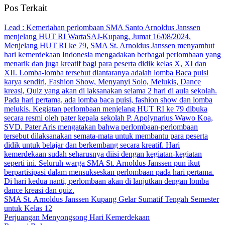
Pos Terkait
Lead : Kemeriahan perlombaan SMA Santo Arnoldus Janssen
menjelang HUT RI WartaSAJ-Kupang, Jumat 16/08/2024.
Menjelang HUT RI ke 79, SMA St. Arnoldus Janssen menyambut
hari kemerdekaan Indonesia mengadakan berbagai perlombaan yang
menarik dan juga kreatif bagi para peserta didik kelas X, XI dan
XII. Lomba-lomba tersebut diantaranya adalah lomba Baca puisi
karya sendiri, Fashion Show, Menyanyi Solo, Melukis, Dance
kreasi, Quiz yang akan di laksanakan selama 2 hari di aula sekolah.
Pada hari pertama, ada lomba baca puisi, fashion show dan lomba
melukis. Kegiatan perlombaan menjelang HUT RI ke 79 dibuka
secara resmi oleh pater kepala sekolah P. Apolynarius Wawo Koa,
SVD. Pater Aris mengatakan bahwa perlombaan-perlombaan
tersebut dilaksanakan semata-mata untuk membantu para peserta
didik untuk belajar dan berkembang secara kreatif. Hari
kemerdekaan sudah seharusnya diisi dengan kegiatan-kegiatan
seperti ini. Seluruh warga SMA St. Arnoldus Janssen pun ikut
berpartisipasi dalam mensukseskan perlombaan pada hari pertama.
Di hari kedua nanti, perlombaan akan di lanjutkan dengan lomba
dance kreasi dan quiz.
SMA St. Arnoldus Janssen Kupang Gelar Sumatif Tengah Semester
untuk Kelas 12
Perjuangan Menyongsong Hari Kemerdekaan