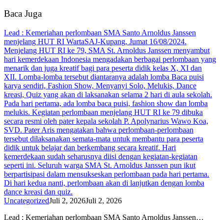
Baca Juga
Lead : Kemeriahan perlombaan SMA Santo Arnoldus Janssen
menjelang HUT RI WartaSAJ-Kupang, Jumat 16/08/2024.
Menjelang HUT RI ke 79, SMA St. Arnoldus Janssen menyambut
hari kemerdekaan Indonesia mengadakan berbagai perlombaan yang
menarik dan juga kreatif bagi para peserta didik kelas X, XI dan
XII. Lomba-lomba tersebut diantaranya adalah lomba Baca puisi
karya sendiri, Fashion Show, Menyanyi Solo, Melukis, Dance
kreasi, Quiz yang akan di laksanakan selama 2 hari di aula sekolah.
Pada hari pertama, ada lomba baca puisi, fashion show dan lomba
melukis. Kegiatan perlombaan menjelang HUT RI ke 79 dibuka
secara resmi oleh pater kepala sekolah P. Apolynarius Wawo Koa,
SVD. Pater Aris mengatakan bahwa perlombaan-perlombaan
tersebut dilaksanakan semata-mata untuk membantu para peserta
didik untuk belajar dan berkembang secara kreatif. Hari
kemerdekaan sudah seharusnya diisi dengan kegiatan-kegiatan
seperti ini. Seluruh warga SMA St. Arnoldus Janssen pun ikut
berpartisipasi dalam mensukseskan perlombaan pada hari pertama.
Di hari kedua nanti, perlombaan akan di lanjutkan dengan lomba
dance kreasi dan quiz.
Uncategorized
Juli 2, 2026
Juli 2, 2026
Lead : Kemeriahan perlombaan SMA Santo Arnoldus Janssen…