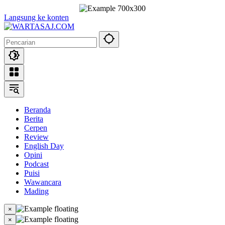
Langsung ke konten
Beranda
Berita
Cerpen
Review
English Day
Opini
Podcast
Puisi
Wawancara
Mading
×
×