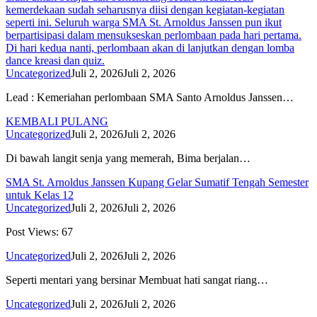
kemerdekaan sudah seharusnya diisi dengan kegiatan-kegiatan
seperti ini. Seluruh warga SMA St. Arnoldus Janssen pun ikut
berpartisipasi dalam mensukseskan perlombaan pada hari pertama.
Di hari kedua nanti, perlombaan akan di lanjutkan dengan lomba
dance kreasi dan quiz.
Uncategorized
Juli 2, 2026
Juli 2, 2026
Lead : Kemeriahan perlombaan SMA Santo Arnoldus Janssen…
KEMBALI PULANG
Uncategorized
Juli 2, 2026
Juli 2, 2026
Di bawah langit senja yang memerah, Bima berjalan…
SMA St. Arnoldus Janssen Kupang Gelar Sumatif Tengah Semester
untuk Kelas 12
Uncategorized
Juli 2, 2026
Juli 2, 2026
Post Views: 67
Uncategorized
Juli 2, 2026
Juli 2, 2026
Seperti mentari yang bersinar Membuat hati sangat riang…
Uncategorized
Juli 2, 2026
Juli 2, 2026