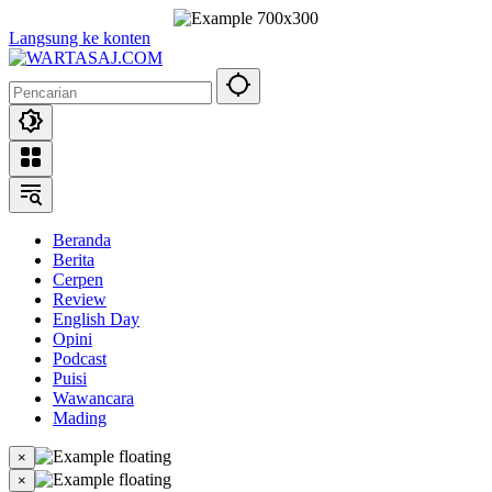
Langsung ke konten
Beranda
Berita
Cerpen
Review
English Day
Opini
Podcast
Puisi
Wawancara
Mading
×
×