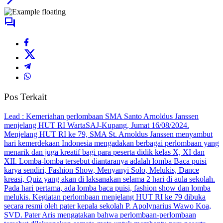
Pos Terkait
Lead : Kemeriahan perlombaan SMA Santo Arnoldus Janssen
menjelang HUT RI WartaSAJ-Kupang, Jumat 16/08/2024.
Menjelang HUT RI ke 79, SMA St. Arnoldus Janssen menyambut
hari kemerdekaan Indonesia mengadakan berbagai perlombaan yang
menarik dan juga kreatif bagi para peserta didik kelas X, XI dan
XII. Lomba-lomba tersebut diantaranya adalah lomba Baca puisi
karya sendiri, Fashion Show, Menyanyi Solo, Melukis, Dance
kreasi, Quiz yang akan di laksanakan selama 2 hari di aula sekolah.
Pada hari pertama, ada lomba baca puisi, fashion show dan lomba
melukis. Kegiatan perlombaan menjelang HUT RI ke 79 dibuka
secara resmi oleh pater kepala sekolah P. Apolynarius Wawo Koa,
SVD. Pater Aris mengatakan bahwa perlombaan-perlombaan