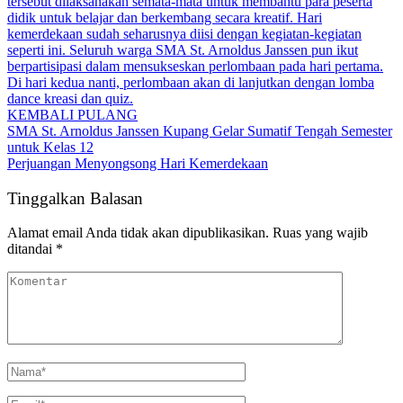
tersebut dilaksanakan semata-mata untuk membantu para peserta
didik untuk belajar dan berkembang secara kreatif. Hari
kemerdekaan sudah seharusnya diisi dengan kegiatan-kegiatan
seperti ini. Seluruh warga SMA St. Arnoldus Janssen pun ikut
berpartisipasi dalam mensukseskan perlombaan pada hari pertama.
Di hari kedua nanti, perlombaan akan di lanjutkan dengan lomba
dance kreasi dan quiz.
KEMBALI PULANG
SMA St. Arnoldus Janssen Kupang Gelar Sumatif Tengah Semester
untuk Kelas 12
Perjuangan Menyongsong Hari Kemerdekaan
Tinggalkan Balasan
Alamat email Anda tidak akan dipublikasikan.
Ruas yang wajib
ditandai
*