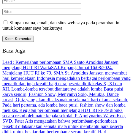
Simpan nama, email, dan situs web saya pada peramban ini
untuk komentar saya berikutnya.
Baca Juga
Lead : Kemeriahan perlombaan SMA Santo Arnoldus Janssen
menjelang HUT RI WartaSAJ-Kupang, Jumat 16/08/2024.
Menjelang HUT RI ke 79, SMA St. Arnoldus Janssen menyambut
hari kemerdekaan Indonesia mengadakan berbagai perlombaan yang
menarik dan juga kreatif bagi para peserta didik kelas X, XI dan
XII. Lomba-lomba tersebut diantaranya adalah lomba Baca puisi
karya sendiri, Fashion Show, Menyanyi Solo, Melukis, Dance
kreasi, Quiz yang akan di laksanakan selama 2 hari di aula sekolah.
Pada hari pertama, ada lomba baca puisi, fashion show dan lomba
melukis. Kegiatan perlombaan menjelang HUT RI ke 79 dibuka
secara resmi oleh pater kepala sekolah P. Apolynarius Wawo Koa,
SVD. Pater Aris mengatakan bahwa perlombaan-perlombaan
tersebut dilaksanakan semata-mata untuk membantu para peserta
didik untuk belajar dan berkembang secara kreatif. Hari