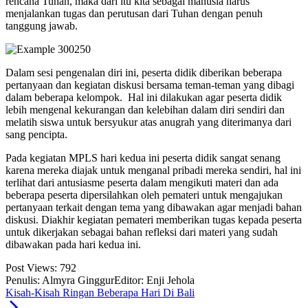
rencana Tuhan, maka dari itu kita sebagai manusia harus
menjalankan tugas dan perutusan dari Tuhan dengan penuh
tanggung jawab.
Dalam sesi pengenalan diri ini, peserta didik diberikan beberapa
pertanyaan dan kegiatan diskusi bersama teman-teman yang dibagi
dalam beberapa kelompok. Hal ini dilakukan agar peserta didik
lebih mengenal kekurangan dan kelebihan dalam diri sendiri dan
melatih siswa untuk bersyukur atas anugrah yang diterimanya dari
sang pencipta.
Pada kegiatan MPLS hari kedua ini peserta didik sangat senang
karena mereka diajak untuk menganal pribadi mereka sendiri, hal ini
terlihat dari antusiasme peserta dalam mengikuti materi dan ada
beberapa peserta dipersilahkan oleh pemateri untuk mengajukan
pertanyaan terkait dengan tema yang dibawakan agar menjadi bahan
diskusi. Diakhir kegiatan pemateri memberikan tugas kepada peserta
untuk dikerjakan sebagai bahan refleksi dari materi yang sudah
dibawakan pada hari kedua ini.
Post Views:
792
Penulis: Almyra Ginggur
Editor: Enji Jehola
Kisah-Kisah Ringan Beberapa Hari Di Bali