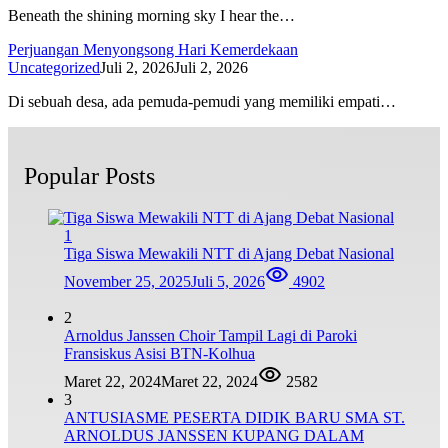
Beneath the shining morning sky I hear the…
Perjuangan Menyongsong Hari Kemerdekaan
Uncategorized
Juli 2, 2026
Juli 2, 2026
Di sebuah desa, ada pemuda-pemudi yang memiliki empati…
Popular Posts
1
Tiga Siswa Mewakili NTT di Ajang Debat Nasional
November 25, 2025
Juli 5, 2026
4902
2
Arnoldus Janssen Choir Tampil Lagi di Paroki
Fransiskus Asisi BTN-Kolhua
Maret 22, 2024
Maret 22, 2024
2582
3
ANTUSIASME PESERTA DIDIK BARU SMA ST.
ARNOLDUS JANSSEN KUPANG DALAM