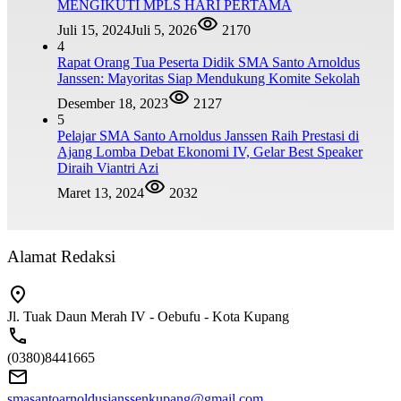
MENGIKUTI MPLS HARI PERTAMA
Juli 15, 2024
Juli 5, 2026
2170
4
Rapat Orang Tua Peserta Didik SMA Santo Arnoldus
Janssen: Mayoritas Siap Mendukung Komite Sekolah
Desember 18, 2023
2127
5
Pelajar SMA Santo Arnoldus Janssen Raih Prestasi di
Ajang Lomba Debat Ekonomi IV, Gelar Best Speaker
Diraih Viantri Azi
Maret 13, 2024
2032
Alamat Redaksi
Jl. Tuak Daun Merah IV - Oebufu - Kota Kupang
(0380)8441665
smasantoarnoldusjanssenkupang@gmail.com