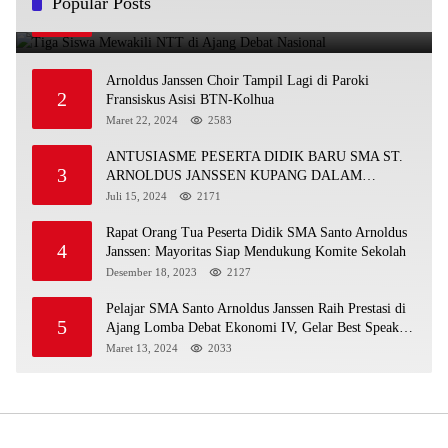
Popular Posts
1
November 25, 2025
4902
Arnoldus Janssen Choir Tampil Lagi di Paroki
2
Fransiskus Asisi BTN-Kolhua
Maret 22, 2024
2583
ANTUSIASME PESERTA DIDIK BARU SMA ST.
3
ARNOLDUS JANSSEN KUPANG DALAM
MENGIKUTI MPLS HARI PERTAMA
Juli 15, 2024
2171
Rapat Orang Tua Peserta Didik SMA Santo Arnoldus
4
Janssen: Mayoritas Siap Mendukung Komite Sekolah
Desember 18, 2023
2127
Pelajar SMA Santo Arnoldus Janssen Raih Prestasi di
5
Ajang Lomba Debat Ekonomi IV, Gelar Best Speaker
Diraih Viantri Azi
Maret 13, 2024
2033