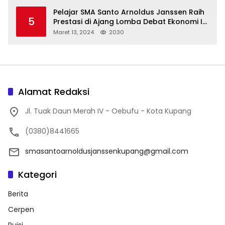
Pelajar SMA Santo Arnoldus Janssen Raih
5
Prestasi di Ajang Lomba Debat Ekonomi IV,
Gelar Best Speaker Diraih Viantri Azi
Maret 13, 2024
2030
Alamat Redaksi
Jl. Tuak Daun Merah IV - Oebufu - Kota Kupang
(0380)8441665
smasantoarnoldusjanssenkupang@gmail.com
Kategori
Berita
Cerpen
Puisi