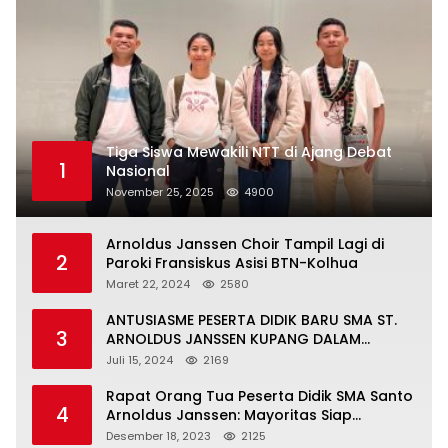
Tiga Siswa Mewakili NTT di Ajang Debat
1
Nasional
November 25, 2025
4900
Arnoldus Janssen Choir Tampil Lagi di
2
Paroki Fransiskus Asisi BTN-Kolhua
Maret 22, 2024
2580
ANTUSIASME PESERTA DIDIK BARU SMA ST.
3
ARNOLDUS JANSSEN KUPANG DALAM
MENGIKUTI MPLS HARI PERTAMA
Juli 15, 2024
2169
Rapat Orang Tua Peserta Didik SMA Santo
4
Arnoldus Janssen: Mayoritas Siap
Mendukung Komite Sekolah
Desember 18, 2023
2125