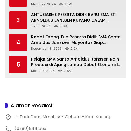
Maret 22, 2024
2579
ANTUSIASME PESERTA DIDIK BARU SMA ST.
3
ARNOLDUS JANSSEN KUPANG DALAM
MENGIKUTI MPLS HARI PERTAMA
Juli 15, 2024
2168
Rapat Orang Tua Peserta Didik SMA Santo
4
Arnoldus Janssen: Mayoritas Siap
Mendukung Komite Sekolah
Desember 18, 2023
2124
Pelajar SMA Santo Arnoldus Janssen Raih
5
Prestasi di Ajang Lomba Debat Ekonomi IV,
Gelar Best Speaker Diraih Viantri Azi
Maret 13, 2024
2027
Alamat Redaksi
Jl. Tuak Daun Merah IV - Oebufu - Kota Kupang
(0380)8441665