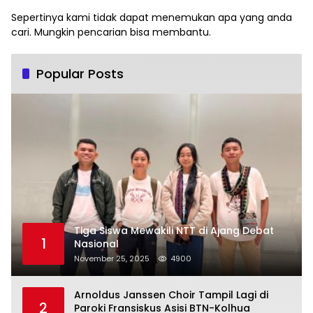
Sepertinya kami tidak dapat menemukan apa yang anda
cari. Mungkin pencarian bisa membantu.
Popular Posts
Tiga Siswa Mewakili NTT di Ajang Debat
1
Nasional
November 25, 2025
4900
Arnoldus Janssen Choir Tampil Lagi di
2
Paroki Fransiskus Asisi BTN-Kolhua