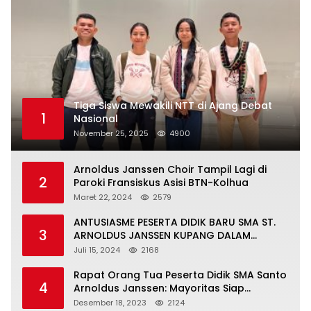
Tiga Siswa Mewakili NTT di Ajang Debat
1
Nasional
November 25, 2025
4900
Arnoldus Janssen Choir Tampil Lagi di
2
Paroki Fransiskus Asisi BTN-Kolhua
Maret 22, 2024
2579
ANTUSIASME PESERTA DIDIK BARU SMA ST.
3
ARNOLDUS JANSSEN KUPANG DALAM
MENGIKUTI MPLS HARI PERTAMA
Juli 15, 2024
2168
Rapat Orang Tua Peserta Didik SMA Santo
4
Arnoldus Janssen: Mayoritas Siap
Mendukung Komite Sekolah
Desember 18, 2023
2124