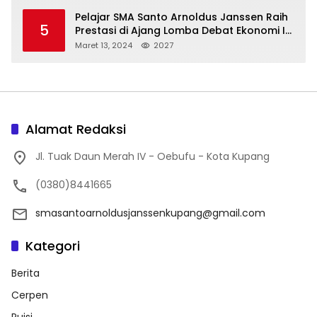
Pelajar SMA Santo Arnoldus Janssen Raih
5
Prestasi di Ajang Lomba Debat Ekonomi IV,
Gelar Best Speaker Diraih Viantri Azi
Maret 13, 2024
2027
Alamat Redaksi
Jl. Tuak Daun Merah IV - Oebufu - Kota Kupang
(0380)8441665
smasantoarnoldusjanssenkupang@gmail.com
Kategori
Berita
Cerpen
Puisi