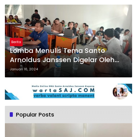
Berita
Lomba Menulis Tema Santo
Arnoldus Janssen Digelar Oleh
Badan Pengurus Komite Sekolah,
Januari 16, 2024
Ini Hadiahnya!
Popular Posts