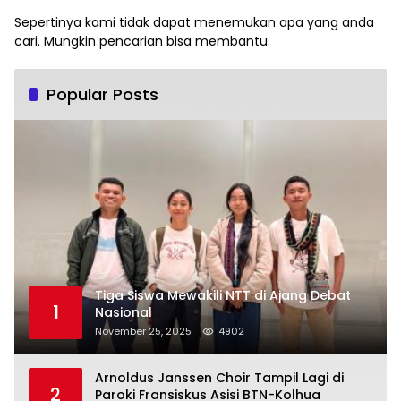
Sepertinya kami tidak dapat menemukan apa yang anda
cari. Mungkin pencarian bisa membantu.
Popular Posts
Tiga Siswa Mewakili NTT di Ajang Debat
1
Nasional
November 25, 2025
4902
Arnoldus Janssen Choir Tampil Lagi di
2
Paroki Fransiskus Asisi BTN-Kolhua