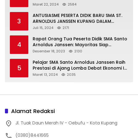
Maret 22, 2024
2584
ANTUSIASME PESERTA DIDIK BARU SMA ST.
3
ARNOLDUS JANSSEN KUPANG DALAM
MENGIKUTI MPLS HARI PERTAMA
Juli 15, 2024
2171
Rapat Orang Tua Peserta Didik SMA Santo
4
Arnoldus Janssen: Mayoritas Siap
Mendukung Komite Sekolah
Desember 18, 2023
2130
Pelajar SMA Santo Arnoldus Janssen Raih
5
Prestasi di Ajang Lomba Debat Ekonomi IV,
Gelar Best Speaker Diraih Viantri Azi
Maret 13, 2024
2035
Alamat Redaksi
Jl. Tuak Daun Merah IV - Oebufu - Kota Kupang
(0380)8441665