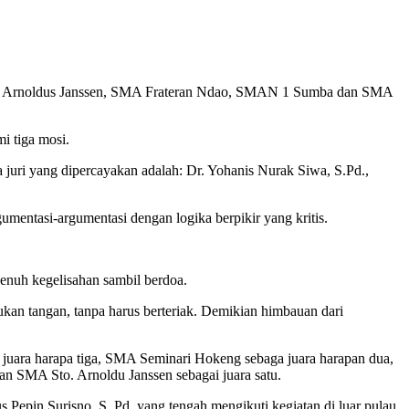
Sto. Arnoldus Janssen, SMA Frateran Ndao, SMAN 1 Sumba dan SMA
i tiga mosi.
juri yang dipercayakan adalah: Dr. Yohanis Nurak Siwa, S.Pd.,
mentasi-argumentasi dengan logika berpikir yang kritis.
enuh kegelisahan sambil berdoa.
n tangan, tanpa harus berteriak. Demikian himbauan dari
 juara harapa tiga, SMA Seminari Hokeng sebaga juara harapan dua,
an SMA Sto. Arnoldu Janssen sebagai juara satu.
pin Surisno, S. Pd. yang tengah mengikuti kegiatan di luar pulau.