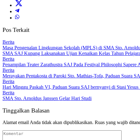
Pos Terkait
Berita
Masa Pengenalan Lingkungan Sekolah (MPLS) di SMA Sto. Arnoldus
SMA SAJ Kupang Laksanakan Ujian Kenaikan Kelas Tahun Pelajar
Berita
Penampilan Teater Zarathustra SAJ Pada Festival Philosophi Sape
Berita
Merayakan Pentakosta di Paroki Sto. Mathias-Tofa, Paduan Suara 
Berita
Hari Minggu Paskah VI, Paduan Suara SAJ bernyanyi di Stasi Yesu
Berita
SMA Sto. Arnoldus Janssen Gelar Hari Studi
Tinggalkan Balasan
Alamat email Anda tidak akan dipublikasikan.
Ruas yang wajib ditan