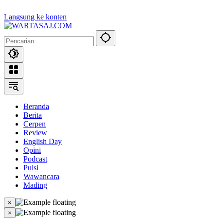
Langsung ke konten
Beranda
Berita
Cerpen
Review
English Day
Opini
Podcast
Puisi
Wawancara
Mading
×
×