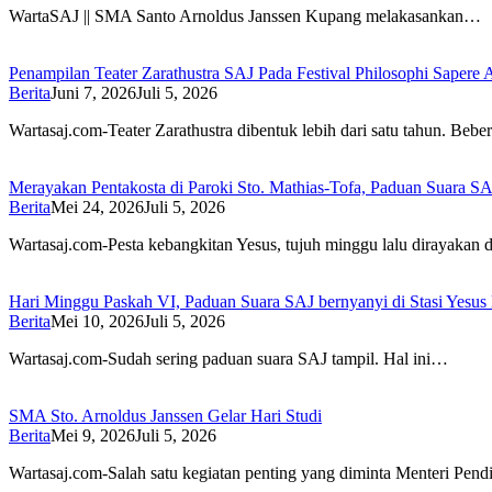
WartaSAJ || SMA Santo Arnoldus Janssen Kupang melakasankan…
Penampilan Teater Zarathustra SAJ Pada Festival Philosophi Sape
Berita
Juni 7, 2026
Juli 5, 2026
Wartasaj.com-Teater Zarathustra dibentuk lebih dari satu tahun. Beb
Merayakan Pentakosta di Paroki Sto. Mathias-Tofa, Paduan Suara 
Berita
Mei 24, 2026
Juli 5, 2026
Wartasaj.com-Pesta kebangkitan Yesus, tujuh minggu lalu dirayaka
Hari Minggu Paskah VI, Paduan Suara SAJ bernyanyi di Stasi Yesu
Berita
Mei 10, 2026
Juli 5, 2026
Wartasaj.com-Sudah sering paduan suara SAJ tampil. Hal ini…
SMA Sto. Arnoldus Janssen Gelar Hari Studi
Berita
Mei 9, 2026
Juli 5, 2026
Wartasaj.com-Salah satu kegiatan penting yang diminta Menteri Pen