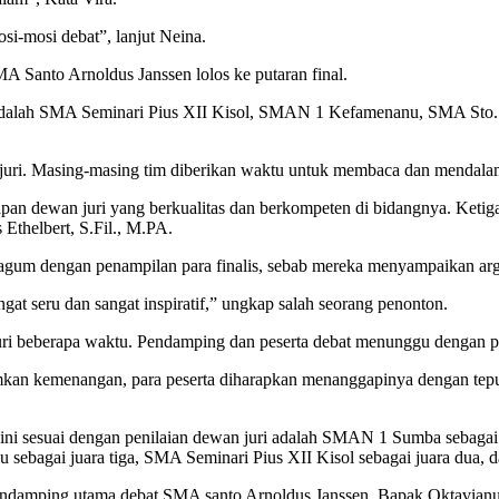
i-mosi debat”, lanjut Neina.
A Santo Arnoldus Janssen lolos ke putaran final.
m itu adalah SMA Seminari Pius XII Kisol, SMAN 1 Kefamenanu, SMA 
 juri. Masing-masing tim diberikan waktu untuk membaca dan mendalam
 dewan juri yang berkualitas dan berkompeten di bidangnya. Ketiga 
thelbert, S.Fil., M.PA.
kagum dengan penampilan para finalis, sebab mereka menyampaikan argu
ngat seru dan sangat inspiratif,” ungkap salah seorang penonton.
juri beberapa waktu. Pendamping dan peserta debat menunggu dengan p
n kemenangan, para peserta diharapkan menanggapinya dengan tepuka
 ini sesuai dengan penilaian dewan juri adalah SMAN 1 Sumba sebagai
ebagai juara tiga, SMA Seminari Pius XII Kisol sebagai juara dua, d
amping utama debat SMA santo Arnoldus Janssen, Bapak Oktavianus Pe