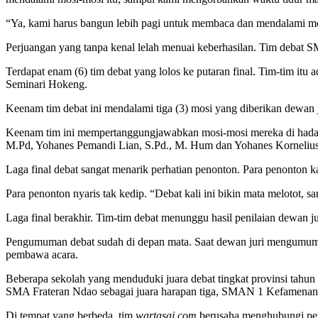
“Ya, kami harus bangun lebih pagi untuk membaca dan mendalami mos
Perjuangan yang tanpa kenal lelah menuai keberhasilan. Tim debat SM
Terdapat enam (6) tim debat yang lolos ke putaran final. Tim-ti
Seminari Hokeng.
Keenam tim debat ini mendalami tiga (3) mosi yang diberikan dewan
Keenam tim ini mempertanggungjawabkan mosi-mosi mereka di hadapan
M.Pd, Yohanes Pemandi Lian, S.Pd., M. Hum dan Yohanes Kornelius E
Laga final debat sangat menarik perhatian penonton. Para penonton 
Para penonton nyaris tak kedip. “Debat kali ini bikin mata melotot, sa
Laga final berakhir. Tim-tim debat menunggu hasil penilaian dewan 
Pengumuman debat sudah di depan mata. Saat dewan juri mengumumka
pembawa acara.
Beberapa sekolah yang menduduki juara debat tingkat provinsi tahun
SMA Frateran Ndao sebagai juara harapan tiga, SMAN 1 Kefamenanu s
Di tempat yang berbeda, tim
wartasaj.com
berusaha menghubungi pend