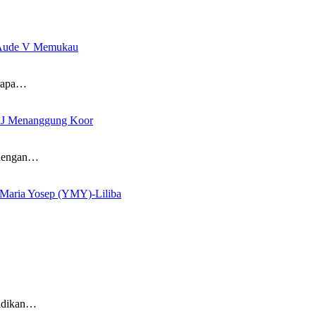
re Aude V Memukau
erapa…
SAJ Menanggung Koor
n dengan…
s Maria Yosep (YMY)-Liliba
didikan…