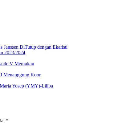
 Janssen DiTutup dengan Ekaristi
an 2023/2024
re Aude V Memukau
SAJ Menanggung Koor
s Maria Yosep (YMY)-Liliba
dai
*