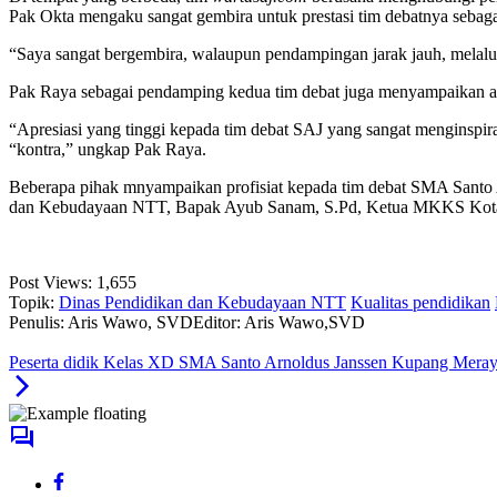
Pak Okta mengaku sangat gembira untuk prestasi tim debatnya sebagai
“Saya sangat bergembira, walaupun pendampingan jarak jauh, melal
Pak Raya sebagai pendamping kedua tim debat juga menyampaikan apr
“Apresiasi yang tinggi kepada tim debat SAJ yang sangat menginsp
“kontra,” ungkap Pak Raya.
Beberapa pihak mnyampaikan profisiat kepada tim debat SMA Santo
dan Kebudayaan NTT, Bapak Ayub Sanam, S.Pd, Ketua MKKS Kota Ku
Post Views:
1,655
Topik:
Dinas Pendidikan dan Kebudayaan NTT
Kualitas pendidikan
Penulis: Aris Wawo, SVD
Editor: Aris Wawo,SVD
Peserta didik Kelas XD SMA Santo Arnoldus Janssen Kupang Mer