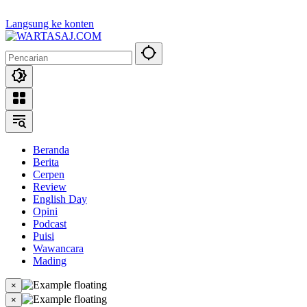
Langsung ke konten
Beranda
Berita
Cerpen
Review
English Day
Opini
Podcast
Puisi
Wawancara
Mading
×
×