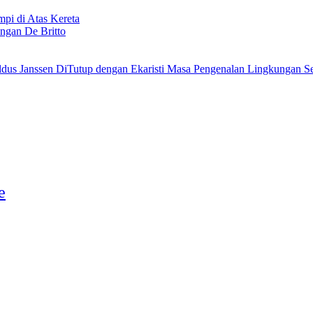
i di Atas Kereta
ngan De Britto
Masa Pengenalan Lingkungan Se
e