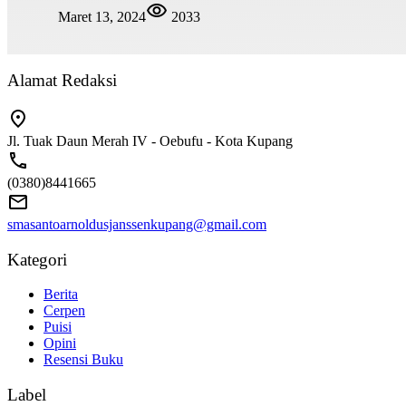
Maret 13, 2024
2033
Alamat Redaksi
Jl. Tuak Daun Merah IV - Oebufu - Kota Kupang
(0380)8441665
smasantoarnoldusjanssenkupang@gmail.com
Kategori
Berita
Cerpen
Puisi
Opini
Resensi Buku
Label