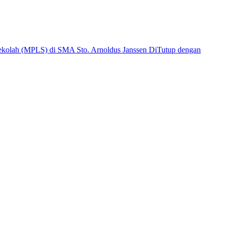
kolah (MPLS) di SMA Sto. Arnoldus Janssen DiTutup dengan