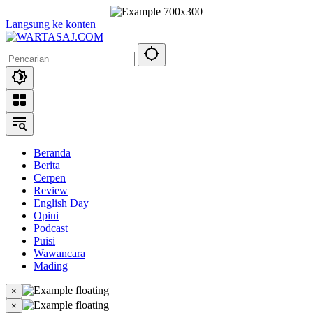
Langsung ke konten
Beranda
Berita
Cerpen
Review
English Day
Opini
Podcast
Puisi
Wawancara
Mading
×
×