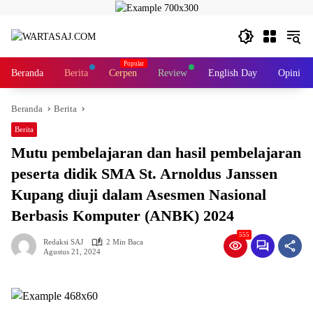
Langsung
ke
konten
Beranda
Berita
Cerpen
Review
English Day
Opini
Beranda
Berita
Berita
Mutu pembelajaran dan hasil pembelajaran
peserta didik SMA St. Arnoldus Janssen
Kupang diuji dalam Asesmen Nasional
Berbasis Komputer (ANBK) 2024
555
Redaksi SAJ
2 Min Baca
Agustus 21, 2024