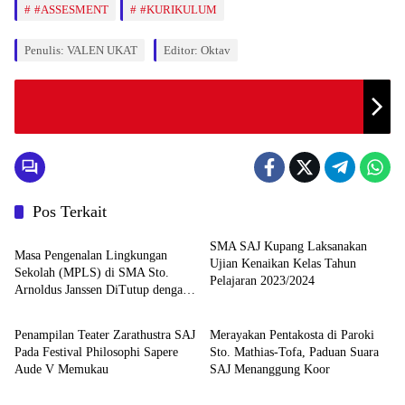
#ASSESMENT
#KURIKULUM
Penulis: VALEN UKAT
Editor: Oktav
Pos Terkait
Berita
SMA SAJ Kupang Laksanakan
Masa Pengenalan Lingkungan
Ujian Kenaikan Kelas Tahun
Sekolah (MPLS) di SMA Sto.
Pelajaran 2023/2024
Arnoldus Janssen DiTutup dengan
Berita
Berita
Ekaristi
Penampilan Teater Zarathustra SAJ
Merayakan Pentakosta di Paroki
Pada Festival Philosophi Sapere
Sto. Mathias-Tofa, Paduan Suara
Aude V Memukau
SAJ Menanggung Koor
Berita
Berita