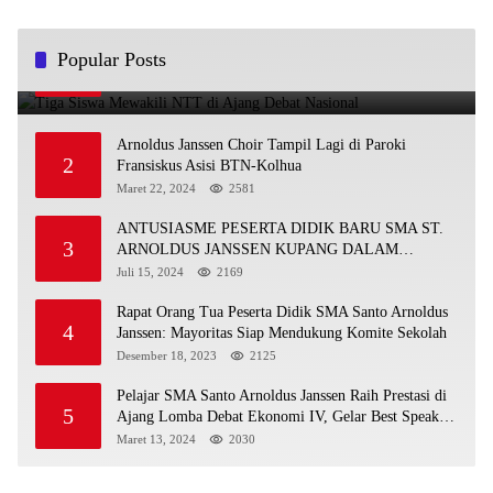
Tiga Siswa Mewakili NTT di Ajang Debat Nasional
Popular Posts
1
November 25, 2025
4901
Arnoldus Janssen Choir Tampil Lagi di Paroki
2
Fransiskus Asisi BTN-Kolhua
Maret 22, 2024
2581
ANTUSIASME PESERTA DIDIK BARU SMA ST.
3
ARNOLDUS JANSSEN KUPANG DALAM
MENGIKUTI MPLS HARI PERTAMA
Juli 15, 2024
2169
Rapat Orang Tua Peserta Didik SMA Santo Arnoldus
4
Janssen: Mayoritas Siap Mendukung Komite Sekolah
Desember 18, 2023
2125
Pelajar SMA Santo Arnoldus Janssen Raih Prestasi di
5
Ajang Lomba Debat Ekonomi IV, Gelar Best Speaker
Diraih Viantri Azi
Maret 13, 2024
2030