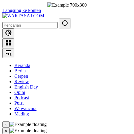
Langsung ke konten
Beranda
Berita
Cerpen
Review
English Day
Opini
Podcast
Puisi
Wawancara
Mading
×
×