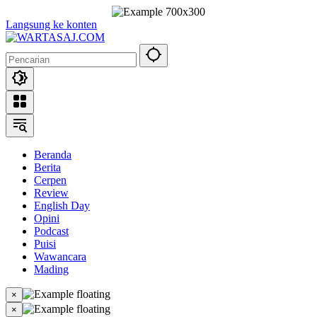
Langsung ke konten
Beranda
Berita
Cerpen
Review
English Day
Opini
Podcast
Puisi
Wawancara
Mading
×
×