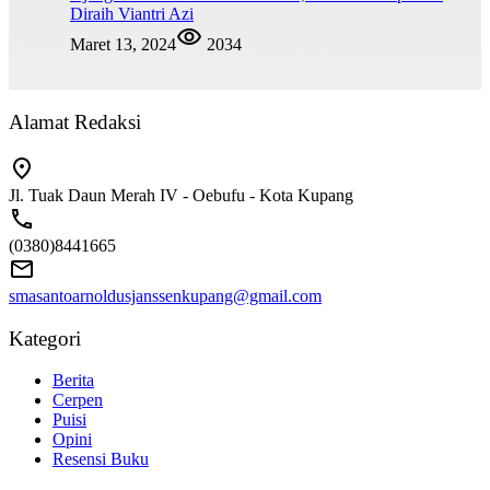
Diraih Viantri Azi
Maret 13, 2024
2034
Alamat Redaksi
Jl. Tuak Daun Merah IV - Oebufu - Kota Kupang
(0380)8441665
smasantoarnoldusjanssenkupang@gmail.com
Kategori
Berita
Cerpen
Puisi
Opini
Resensi Buku