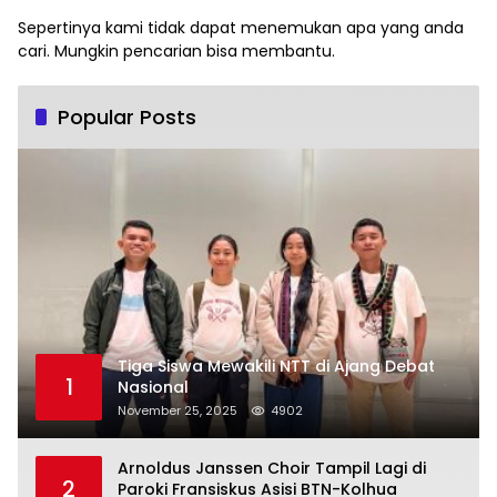
Sepertinya kami tidak dapat menemukan apa yang anda
cari. Mungkin pencarian bisa membantu.
Popular Posts
Tiga Siswa Mewakili NTT di Ajang Debat
1
Nasional
November 25, 2025
4902
Arnoldus Janssen Choir Tampil Lagi di
2
Paroki Fransiskus Asisi BTN-Kolhua