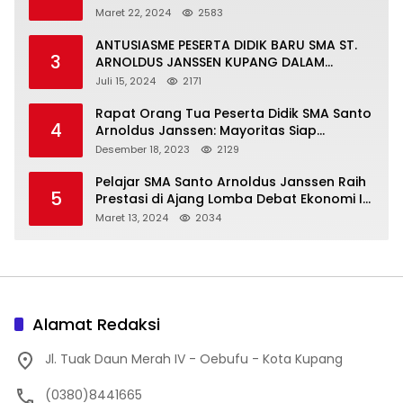
Maret 22, 2024
2583
ANTUSIASME PESERTA DIDIK BARU SMA ST.
3
ARNOLDUS JANSSEN KUPANG DALAM
MENGIKUTI MPLS HARI PERTAMA
Juli 15, 2024
2171
Rapat Orang Tua Peserta Didik SMA Santo
4
Arnoldus Janssen: Mayoritas Siap
Mendukung Komite Sekolah
Desember 18, 2023
2129
Pelajar SMA Santo Arnoldus Janssen Raih
5
Prestasi di Ajang Lomba Debat Ekonomi IV,
Gelar Best Speaker Diraih Viantri Azi
Maret 13, 2024
2034
Alamat Redaksi
Jl. Tuak Daun Merah IV - Oebufu - Kota Kupang
(0380)8441665