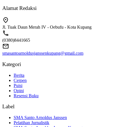
Alamat Redaksi
Jl. Tuak Daun Merah IV - Oebufu - Kota Kupang
(0380)8441665
smasantoarnoldusjanssenkupang@gmail.com
Kategori
Berita
Cerpen
Puisi
Opini
Resensi Buku
Label
SMA Santo Arnoldus Janssen
Pelatihan Jurnalistik