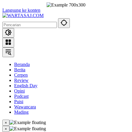
Langsung ke konten
Beranda
Berita
Cerpen
Review
English Day
Opini
Podcast
Puisi
Wawancara
Mading
×
×