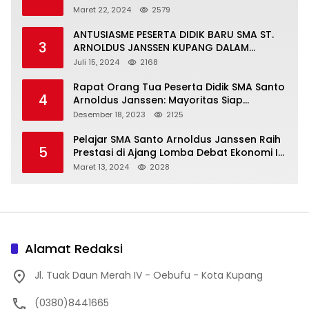
Maret 22, 2024
2579
ANTUSIASME PESERTA DIDIK BARU SMA ST.
3
ARNOLDUS JANSSEN KUPANG DALAM
MENGIKUTI MPLS HARI PERTAMA
Juli 15, 2024
2168
Rapat Orang Tua Peserta Didik SMA Santo
4
Arnoldus Janssen: Mayoritas Siap
Mendukung Komite Sekolah
Desember 18, 2023
2125
Pelajar SMA Santo Arnoldus Janssen Raih
5
Prestasi di Ajang Lomba Debat Ekonomi IV,
Gelar Best Speaker Diraih Viantri Azi
Maret 13, 2024
2028
Alamat Redaksi
Jl. Tuak Daun Merah IV - Oebufu - Kota Kupang
(0380)8441665