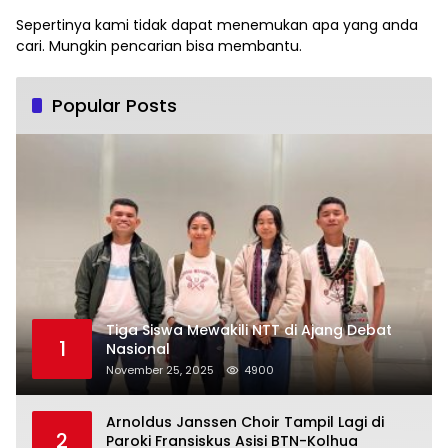
Sepertinya kami tidak dapat menemukan apa yang anda
cari. Mungkin pencarian bisa membantu.
Popular Posts
Tiga Siswa Mewakili NTT di Ajang Debat
1
Nasional
November 25, 2025
4900
Arnoldus Janssen Choir Tampil Lagi di
2
Paroki Fransiskus Asisi BTN-Kolhua