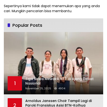
Sepertinya kami tidak dapat menemukan apa yang anda
cari. Mungkin pencarian bisa membantu.
Popular Posts
Tiga Siswa Mewakili NTT di Ajang Debat
1
Nasional
November 25, 2025
4904
Arnoldus Janssen Choir Tampil Lagi di
2
Paroki Fransiskus Asisi BTN-Kolhua