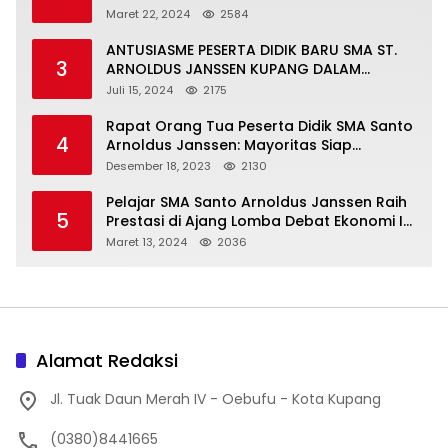
Maret 22, 2024
2584
ANTUSIASME PESERTA DIDIK BARU SMA ST.
3
ARNOLDUS JANSSEN KUPANG DALAM
MENGIKUTI MPLS HARI PERTAMA
Juli 15, 2024
2175
Rapat Orang Tua Peserta Didik SMA Santo
4
Arnoldus Janssen: Mayoritas Siap
Mendukung Komite Sekolah
Desember 18, 2023
2130
Pelajar SMA Santo Arnoldus Janssen Raih
5
Prestasi di Ajang Lomba Debat Ekonomi IV,
Gelar Best Speaker Diraih Viantri Azi
Maret 13, 2024
2036
Alamat Redaksi
Jl. Tuak Daun Merah IV - Oebufu - Kota Kupang
(0380)8441665