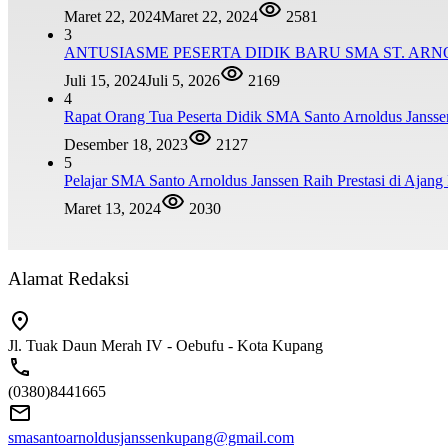
Maret 22, 2024
Maret 22, 2024
2581
3
ANTUSIASME PESERTA DIDIK BARU SMA ST. AR
Juli 15, 2024
Juli 5, 2026
2169
4
Rapat Orang Tua Peserta Didik SMA Santo Arnoldus Janss
Desember 18, 2023
2127
5
Pelajar SMA Santo Arnoldus Janssen Raih Prestasi di Ajang
Maret 13, 2024
2030
Alamat Redaksi
Jl. Tuak Daun Merah IV - Oebufu - Kota Kupang
(0380)8441665
smasantoarnoldusjanssenkupang@gmail.com