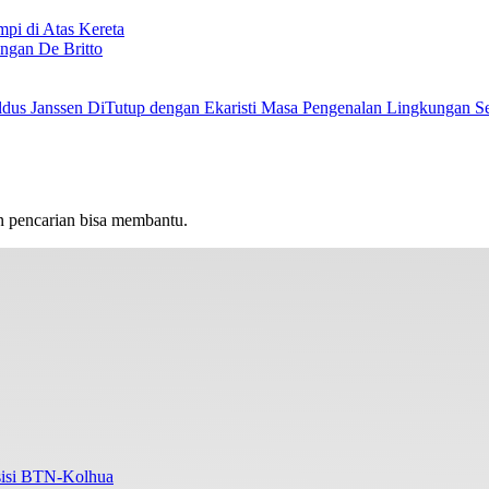
i di Atas Kereta
ngan De Britto
Masa Pengenalan Lingkungan Se
n pencarian bisa membantu.
Asisi BTN-Kolhua