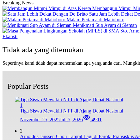
Breaking News
Membangun Mimpi-Mimp
Satu Jam Lebih Dekat De
Malam Pertama di Malioboro
Menikmati Sup Ayam di Sleman
Ekaristi
Tidak ada yang ditemukan
Sepertinya kami tidak dapat menemukan apa yang anda cari. Mungki
Popular Posts
1
Tiga Siswa Mewakili NTT di Ajang Debat Nasional
November 25, 2025
Juli 5, 2026
4901
2
Arnoldus Janssen Choir Tampil Lagi di Paroki Fransiskus 