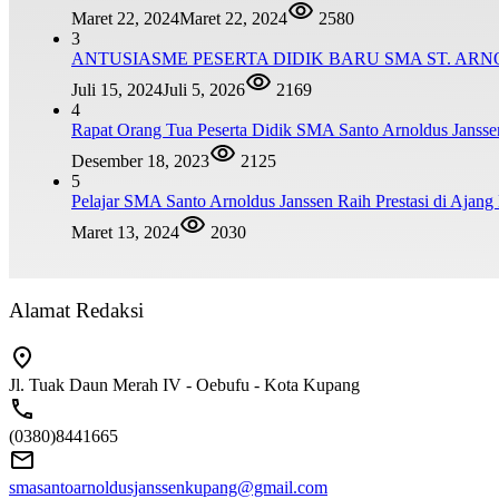
Maret 22, 2024
Maret 22, 2024
2580
3
ANTUSIASME PESERTA DIDIK BARU SMA ST. AR
Juli 15, 2024
Juli 5, 2026
2169
4
Rapat Orang Tua Peserta Didik SMA Santo Arnoldus Janss
Desember 18, 2023
2125
5
Pelajar SMA Santo Arnoldus Janssen Raih Prestasi di Ajang
Maret 13, 2024
2030
Alamat Redaksi
Jl. Tuak Daun Merah IV - Oebufu - Kota Kupang
(0380)8441665
smasantoarnoldusjanssenkupang@gmail.com