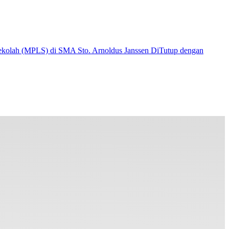
kolah (MPLS) di SMA Sto. Arnoldus Janssen DiTutup dengan