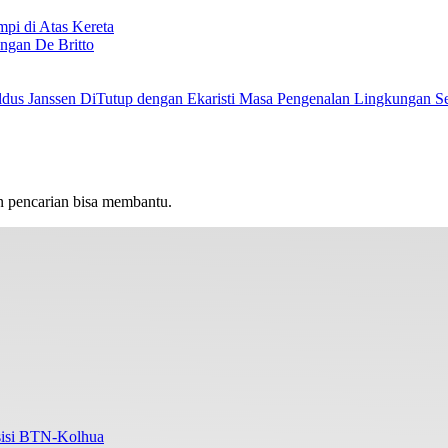
i di Atas Kereta
ngan De Britto
Masa Pengenalan Lingkungan Se
n pencarian bisa membantu.
Asisi BTN-Kolhua