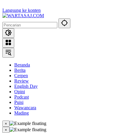
Langsung ke konten
Beranda
Berita
Cerpen
Review
English Day
Opini
Podcast
Puisi
Wawancara
Mading
×
×