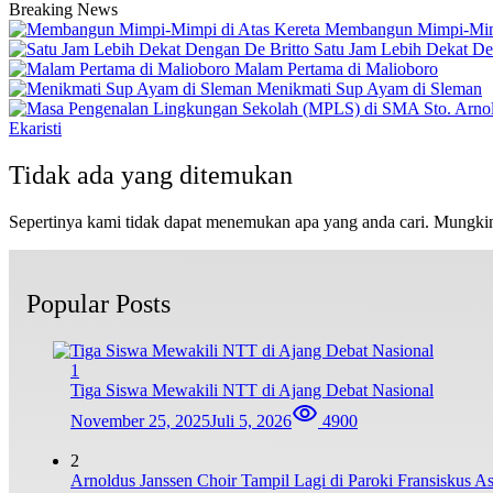
Breaking News
Membangun Mimpi-Mimp
Satu Jam Lebih Dekat De
Malam Pertama di Malioboro
Menikmati Sup Ayam di Sleman
Ekaristi
Tidak ada yang ditemukan
Sepertinya kami tidak dapat menemukan apa yang anda cari. Mungki
Popular Posts
1
Tiga Siswa Mewakili NTT di Ajang Debat Nasional
November 25, 2025
Juli 5, 2026
4900
2
Arnoldus Janssen Choir Tampil Lagi di Paroki Fransiskus 