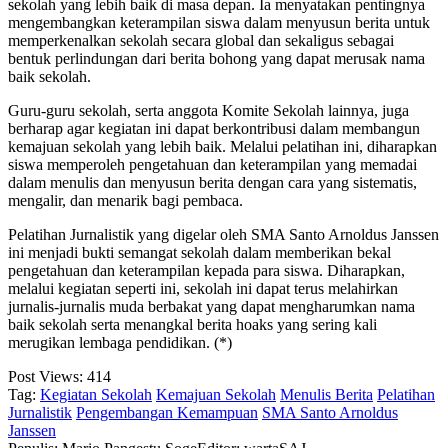
sekolah yang lebih baik di masa depan. Ia menyatakan pentingnya
mengembangkan keterampilan siswa dalam menyusun berita untuk
memperkenalkan sekolah secara global dan sekaligus sebagai
bentuk perlindungan dari berita bohong yang dapat merusak nama
baik sekolah.
Guru-guru sekolah, serta anggota Komite Sekolah lainnya, juga
berharap agar kegiatan ini dapat berkontribusi dalam membangun
kemajuan sekolah yang lebih baik. Melalui pelatihan ini, diharapkan
siswa memperoleh pengetahuan dan keterampilan yang memadai
dalam menulis dan menyusun berita dengan cara yang sistematis,
mengalir, dan menarik bagi pembaca.
Pelatihan Jurnalistik yang digelar oleh SMA Santo Arnoldus Janssen
ini menjadi bukti semangat sekolah dalam memberikan bekal
pengetahuan dan keterampilan kepada para siswa. Diharapkan,
melalui kegiatan seperti ini, sekolah ini dapat terus melahirkan
jurnalis-jurnalis muda berbakat yang dapat mengharumkan nama
baik sekolah serta menangkal berita hoaks yang sering kali
merugikan lembaga pendidikan. (*)
Post Views:
414
Tag:
Kegiatan Sekolah
Kemajuan Sekolah
Menulis Berita
Pelatihan
Jurnalistik
Pengembangan Kemampuan
SMA Santo Arnoldus
Janssen