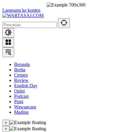
Langsung ke konten
Beranda
Berita
Cerpen
Review
English Day
Opini
Podcast
Puisi
Wawancara
Mading
×
×