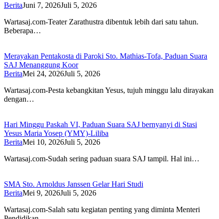
Berita
Juni 7, 2026
Juli 5, 2026
Wartasaj.com-Teater Zarathustra dibentuk lebih dari satu tahun.
Beberapa…
Merayakan Pentakosta di Paroki Sto. Mathias-Tofa, Paduan Suara
SAJ Menanggung Koor
Berita
Mei 24, 2026
Juli 5, 2026
Wartasaj.com-Pesta kebangkitan Yesus, tujuh minggu lalu dirayakan
dengan…
Hari Minggu Paskah VI, Paduan Suara SAJ bernyanyi di Stasi
Yesus Maria Yosep (YMY)-Liliba
Berita
Mei 10, 2026
Juli 5, 2026
Wartasaj.com-Sudah sering paduan suara SAJ tampil. Hal ini…
SMA Sto. Arnoldus Janssen Gelar Hari Studi
Berita
Mei 9, 2026
Juli 5, 2026
Wartasaj.com-Salah satu kegiatan penting yang diminta Menteri
Pendidikan…