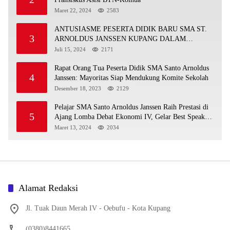
Maret 22, 2024
2583
ANTUSIASME PESERTA DIDIK BARU SMA ST.
3
ARNOLDUS JANSSEN KUPANG DALAM
MENGIKUTI MPLS HARI PERTAMA
Juli 15, 2024
2171
Rapat Orang Tua Peserta Didik SMA Santo Arnoldus
4
Janssen: Mayoritas Siap Mendukung Komite Sekolah
Desember 18, 2023
2129
Pelajar SMA Santo Arnoldus Janssen Raih Prestasi di
5
Ajang Lomba Debat Ekonomi IV, Gelar Best Speaker
Diraih Viantri Azi
Maret 13, 2024
2034
Alamat Redaksi
Jl. Tuak Daun Merah IV - Oebufu - Kota Kupang
(0380)8441665