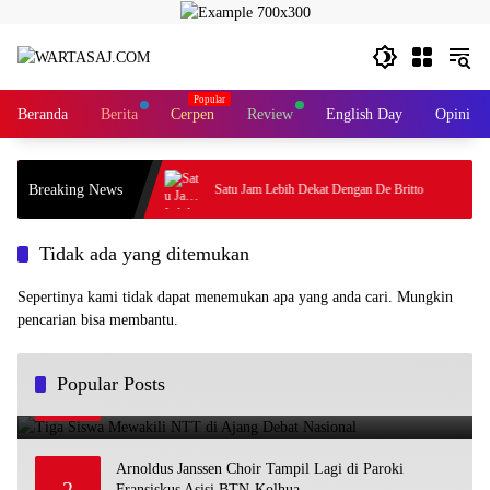
Langsung
ke
konten
Beranda
Berita
Cerpen
Review
English Day
Opini
Breaking News
 Atas Kereta
Satu Jam Lebih Dekat Dengan De Britto
Tidak ada yang ditemukan
Sepertinya kami tidak dapat menemukan apa yang anda cari. Mungkin
pencarian bisa membantu.
Tiga Siswa Mewakili NTT di Ajang Debat Nasional
Popular Posts
1
November 25, 2025
4902
Arnoldus Janssen Choir Tampil Lagi di Paroki
2
Fransiskus Asisi BTN-Kolhua