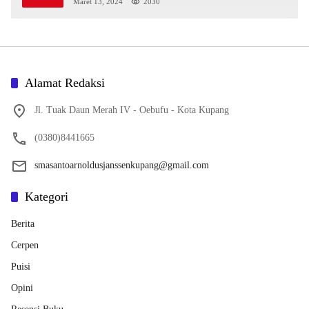
Diraih Viantri Azi
Maret 13, 2024
2030
Alamat Redaksi
Jl. Tuak Daun Merah IV - Oebufu - Kota Kupang
(0380)8441665
smasantoarnoldusjanssenkupang@gmail.com
Kategori
Berita
Cerpen
Puisi
Opini