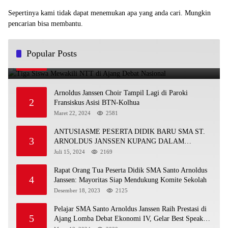
Sepertinya kami tidak dapat menemukan apa yang anda cari. Mungkin
pencarian bisa membantu.
Tiga Siswa Mewakili NTT di Ajang Debat Nasional
Popular Posts
1
November 25, 2025
4901
Arnoldus Janssen Choir Tampil Lagi di Paroki
2
Fransiskus Asisi BTN-Kolhua
Maret 22, 2024
2581
ANTUSIASME PESERTA DIDIK BARU SMA ST.
3
ARNOLDUS JANSSEN KUPANG DALAM
MENGIKUTI MPLS HARI PERTAMA
Juli 15, 2024
2169
Rapat Orang Tua Peserta Didik SMA Santo Arnoldus
4
Janssen: Mayoritas Siap Mendukung Komite Sekolah
Desember 18, 2023
2125
Pelajar SMA Santo Arnoldus Janssen Raih Prestasi di
5
Ajang Lomba Debat Ekonomi IV, Gelar Best Speaker