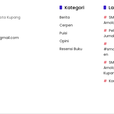
Kategori
La
Kota Kupang
Berita
SM
Arnol
Cerpen
Pe
Puisi
Jurnal
gmail.com
Opini
Resensi Buku
#smas
en
SM
Arnol
Kupa
Ko