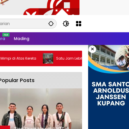
ra
Mading
×
i Atas Kereta
Satu Jam Lebih Dekat Dengan De Britto
Popular Posts
Tiga Siswa Mewakili NTT di