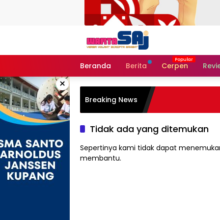
Langsung
ke
konten
Beranda
Berita
Cerpen
Revi
×
Breaking News
Tidak ada yang ditemukan
Sepertinya kami tidak dapat menemukan
membantu.