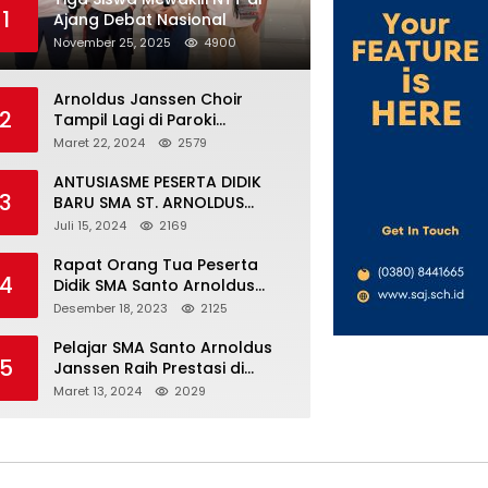
1
Ajang Debat Nasional
November 25, 2025
4900
Arnoldus Janssen Choir
2
Tampil Lagi di Paroki
Fransiskus Asisi BTN-Kolhua
Maret 22, 2024
2579
ANTUSIASME PESERTA DIDIK
3
BARU SMA ST. ARNOLDUS
JANSSEN KUPANG DALAM
Juli 15, 2024
2169
MENGIKUTI MPLS HARI
PERTAMA
Rapat Orang Tua Peserta
4
Didik SMA Santo Arnoldus
Janssen: Mayoritas Siap
Desember 18, 2023
2125
Mendukung Komite Sekolah
Pelajar SMA Santo Arnoldus
5
Janssen Raih Prestasi di
Ajang Lomba Debat Ekonomi
Maret 13, 2024
2029
IV, Gelar Best Speaker Diraih
Viantri Azi