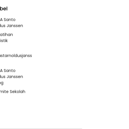
bel
A Santo
dus Janssen
latihan
istik
tarnoldusjanss
A Santo
dus Janssen
ng
mite Sekolah