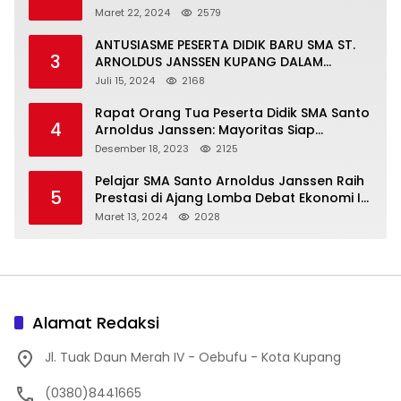
Maret 22, 2024
2579
ANTUSIASME PESERTA DIDIK BARU SMA ST.
3
ARNOLDUS JANSSEN KUPANG DALAM
MENGIKUTI MPLS HARI PERTAMA
Juli 15, 2024
2168
Rapat Orang Tua Peserta Didik SMA Santo
4
Arnoldus Janssen: Mayoritas Siap
Mendukung Komite Sekolah
Desember 18, 2023
2125
Pelajar SMA Santo Arnoldus Janssen Raih
5
Prestasi di Ajang Lomba Debat Ekonomi IV,
Gelar Best Speaker Diraih Viantri Azi
Maret 13, 2024
2028
Alamat Redaksi
Jl. Tuak Daun Merah IV - Oebufu - Kota Kupang
(0380)8441665