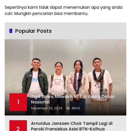
Sepertinya kami tidak dapat menemukan apa yang anda
cari. Mungkin pencarian bisa membantu.
Popular Posts
Tiga Siswa Mewakili NTT di Ajang Debat
1
Nasional
November 25, 2025
4900
Arnoldus Janssen Choir Tampil Lagi di
2
Paroki Fransiskus Asisi BTN-Kolhua